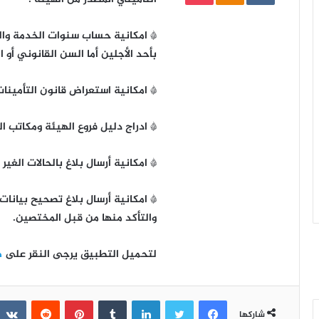
* امكانية حساب سنوات الخدمة والعم
بأحد الأجلين أما السن القانوني أو ا
* امكانية استعراض قانون التأمينات 
* ادراج دليل فروع الهيئة ومكاتب ا
* امكانية أرسال بلاغ بالحالات الغي
* امكانية أرسال بلاغ تصحيح بيانات
والتأكد منها من قبل المختصين.
لتحميل التطبيق يرجى النقر على
ه
فيسبوك
تويتر
لينكدإن
‏Tumblr
بينتيريست
‏Reddit
شاركها