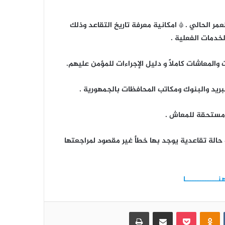
ر الحالي . * امكانية معرفة تاريخ التقاعد وذلك
لخدمات الفعلية .
اختتام منافسات الدوري التنشيطي الأول
والمعاشات كاملاًً و دليل الإجراءات للمؤمن عليهم.
لموظفي الهيئة للعام 2026م
لبريد والبنوك ومكاتب المحافظات بالجمهورية .
الدوري التنشيطي الأول لموظفي الهيئة
يزداد إثارة .. وفريق البيانات ينفرد بالصدارة
ر مستحقة للمعاش .
 حالة تقاعدية يوجد بها خطأ غير مقصود لمراجعتها
قيادة الهيئة تحضر تكريم الأستاذة إيمان
شعيب بمناسبة انتهاء خدمتها الوظيفية
نـــــــــــــا
افتتاح منافسات الدوري الرياضي
التنشيطي الأول للعام 2026 بالهيئة
العامة للتأمينات والمعاشات
‏VKontakte
Odnoklassniki
بوكيت
مشاركة عبر البريد
طباعة