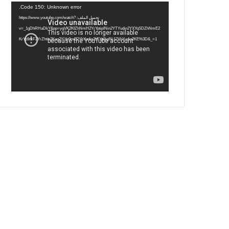
مشغل
Code 150: Unknown error.
الفيديو
ب
ت
ي
ت
تحميل الملف: https://www.youtube.com/watch?
v=_1gDhRHaDkY&pp=ygVK2KfZhNmH2YrYptipINin2YTYudin2YXYqSDZhNmE2
و
ر
و
ق
KrYp9mF2YrZhtin2Kog2YjYp9mE2YbYudin2LTYp9iqINi12YbYudin2KE%3D&_=1
ك
ب
ر
ا
م