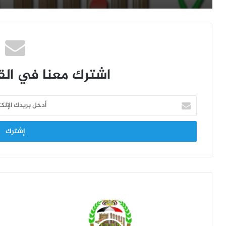
اشترك معنا في القا
أ
د
خ
ل
ب
ر
ي
د
ك
ا
ل
إ