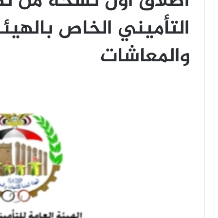
أطلاق أول نسخة من تط
التأميني الخاص بالهيئة
والمعاشات