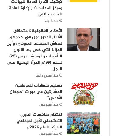
لأرشيف الإدارة العامة للبيانات
ومركز المعلومات بالإدارة العامة
للحاسب الالي
منذ 6 أيام
الأحكام القانونية لاستحقاق
الأبناء الذكور ومن في حكمهم
لمعاش المتقاعد المتوفي، وأبرز
المزايا التي خص بها قانون
التأمينات والمعاشات رقم (25)
لسنه 1991م المرأة اليمنية على
الرجل
منذ أسبوع واحد
تسليم شهادات للموظفين
المشاركين في دورات “طوفان
الأقصى”
منذ أسبوعين
اختتام منافسات الدوري
التنشيطي الأول لموظفي
الهيئة للعام 2026م
منذ أسبوعين