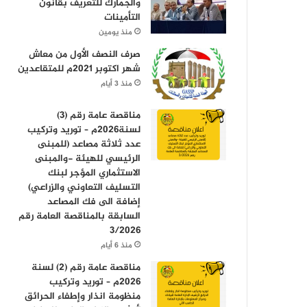
والجمارك للتعريف بقانون
التأمينات
منذ يومين
صرف النصف الأول من معاش
شهر اكتوبر 2021م للمتقاعدين
منذ 3 أيام
مناقصة عامة رقم (3)
لسنة2026م – توريد وتركيب
عدد ثلاثة مصاعد (للمبنى
الرئيسي للهيئة -والمبنى
الاستثماري المؤجر لبنك
التسليف التعاوني والزراعي)
إضافة الى فك المصاعد
السابقة بالمناقصة العامة رقم
3/2026
منذ 6 أيام
مناقصة عامة رقم (2) لسنة
2026م – توريد وتركيب
منظومة انذار وإطفاء الحرائق