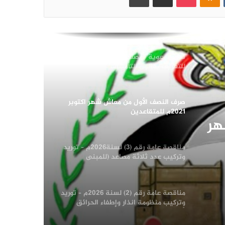
هيئة التأمينات تصرف النصف الثاني من
معاش شهر سبتمبر 2021م للمتقاعدين
المدنيين
ندوة توعوية بمصلحة الضرائب والجمارك
للتعريف بقانون التأمينات
صرف النصف الأول من معاش شهر اكتوبر
2021م للمتقاعدين
هر
مناقصة عامة رقم (3) لسنة2026م – توريد
وتركيب عدد ثلاثة مصاعد (للمبنى
الرئيسي للهيئة -والمبنى الاستثماري
المؤجر لبنك التسليف التعاوني والزراعي)
إضافة الى فك المصاعد السابقة
مناقصة عامة رقم (2) لسنة 2026م – توريد
بالمناقصة العامة رقم 3/2026
وتركيب منظومة انذار وإطفاء الحرائق
لأرشيف الإدارة العامة للبيانات ومركز
المعلومات بالإدارة العامة للحاسب الالي