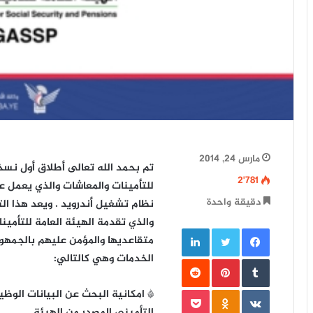
مارس 24, 2014
تم بحمد الله تعالى أطلاق أول نسخ
2٬781
للتأمينات والمعاشات والذي يعمل 
دقيقة واحدة
والذي تقدمة الهيئة العامة للتأمين
فيسبوك
تويتر
لينكدإن
متقاعديها والمؤمن عليهم بالجمهو
الخدمات وهي كالتالي:
‏Tumblr
بينتيريست
‏Reddit
‏VKontakte
Odnoklassniki
بوكيت
* امكانية البحث عن البيانات الوظيف
التأميني المصدر من الهيئة .