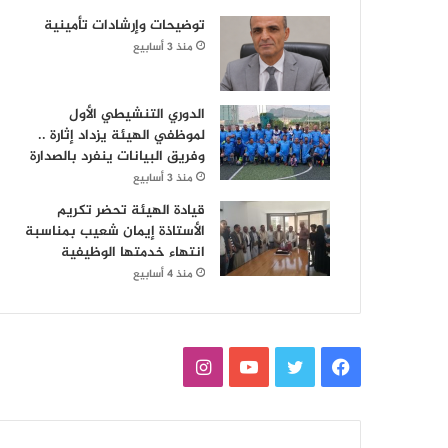
توضيحات وإرشادات تأمينية
منذ 3 أسابيع
الدوري التنشيطي الأول
لموظفي الهيئة يزداد إثارة ..
وفريق البيانات ينفرد بالصدارة
منذ 3 أسابيع
قيادة الهيئة تحضر تكريم
الأستاذة إيمان شعيب بمناسبة
انتهاء خدمتها الوظيفية
منذ 4 أسابيع
ف
ت
ي
ا
ي
و
و
ن
س
ي
ت
س