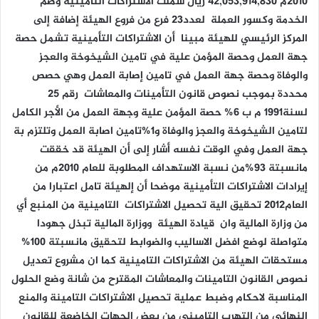
2010م 42,053,914,830 ريال شملت الاشتراكات التأمينية وضم
الخدمة وكسور العملة لعدد23 فرع من فروع الهيئة إضافة إلى
المركز الرئيسي للهيئة مبينا أن الاشتراكات التأمينية تشمل حصة
جهة العمل وحصة المؤمن علية في تامين الشيخوخة والعجز
والوفاة وحصة جهة العمل في تامين إصابة العمل وهي حصص
محددة بموجب نصوص قانون التأمينات والمعاشات رقم 25
لسنة1991 م ب 6% حصة المؤمن علية وجهة العمل من الأجر الكامل
لتامين الشيخوخة والعجز والوفاة و1%تامين اصابة العمل وتلتزم بة
جهة العمل وفي الوقت نفسه أشار إلى أن الهيئة قد خققت
مانسبتة 93%من نسبة الاستهداف المطلوبة للعام 2010م من
إيرادات الاشتراكات التأمينية موضحا أن إلهيئة تامل اعتبارا من
العام2012 تحقيق الية تحصيل الاشتراكات التامينية من المنبع أي
من وزارة المالية وان قيادة الهيئة ووزارة المالية تبذل جهودا
متواصلة لوضع افضل الاساليب والضوابط لتحقيق مانسبتة 100%
مستحقات الهيئة من الاشتراكات التامينية كما ان مشروع تعديل
نصوص القانون التامينات والمعاشات المقترح من شانة وضع الحلول
المناسبة لاحكام وضبط عملية تحصيل الاشتراكات التامينة والمنع
النهائي من التهرب التاميني من بعض الجهات الخاضعة للقانون