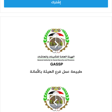
ل
ب
ر
ي
د
ك
ا
ل
إ
ل
ك
ت
ر
و
طبيعة عمل فرع الهيئة بالأمانة
ن
ي