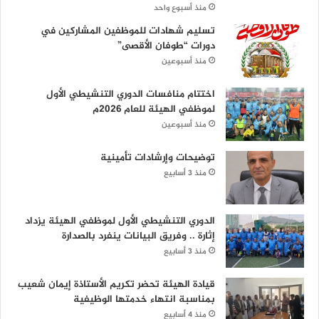
منذ أسبوع واحد
تسليم شهادات للموظفين المشاركين في
دورات “طوفان الأقصى”
منذ أسبوعين
اختتام منافسات الدوري التنشيطي الأول
لموظفي الهيئة للعام 2026م
منذ أسبوعين
توضيحات وإرشادات تأمينية
منذ 3 أسابيع
الدوري التنشيطي الأول لموظفي الهيئة يزداد
إثارة .. وفريق البيانات ينفرد بالصدارة
منذ 3 أسابيع
قيادة الهيئة تحضر تكريم الأستاذة إيمان شعيب
بمناسبة انتهاء خدمتها الوظيفية
منذ 4 أسابيع