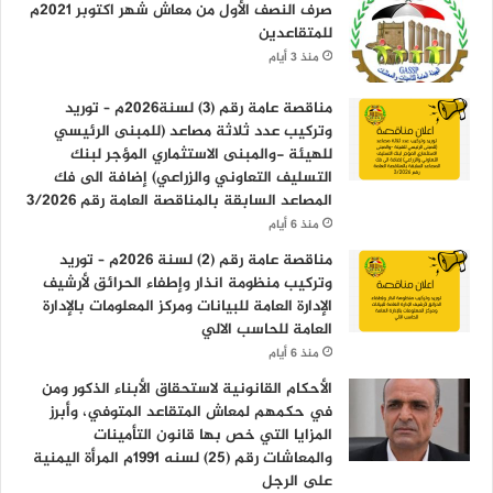
صرف النصف الأول من معاش شهر اكتوبر 2021م
للمتقاعدين
منذ 3 أيام
مناقصة عامة رقم (3) لسنة2026م – توريد
وتركيب عدد ثلاثة مصاعد (للمبنى الرئيسي
للهيئة -والمبنى الاستثماري المؤجر لبنك
التسليف التعاوني والزراعي) إضافة الى فك
المصاعد السابقة بالمناقصة العامة رقم 3/2026
منذ 6 أيام
مناقصة عامة رقم (2) لسنة 2026م – توريد
وتركيب منظومة انذار وإطفاء الحرائق لأرشيف
الإدارة العامة للبيانات ومركز المعلومات بالإدارة
العامة للحاسب الالي
منذ 6 أيام
الأحكام القانونية لاستحقاق الأبناء الذكور ومن
في حكمهم لمعاش المتقاعد المتوفي، وأبرز
المزايا التي خص بها قانون التأمينات
والمعاشات رقم (25) لسنه 1991م المرأة اليمنية
على الرجل