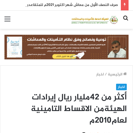
صرف النصف الأول من معاش شهر اكتوبر 2021م للمتقاعدين
بحث
الق
عن
الرئيسية
/
اخبار
اخبار
أكثر من 42مليار ريال إيرادات
الهيئةمن الاقساط التامينية
لعام2010م