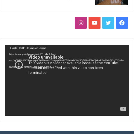
ف
ت
ي
ا
ي
و
و
ن
س
ي
ت
س
مشغل
Code 150: Unknown error.
الفيديو
تحميل الملف: https://www.youtube.com/watch?
ب
ت
ي
ت
v=_1gDhRHaDkY&pp=ygVK2KfZhNmH2YrYptipINin2YTYudin2YXYqSDZhNmE2KrYp9mF2YrZhtin2Kog2YjYp9m
E2YbYudin2LTYp9iqINi12YbYudin2KE%3D&_=1
و
ر
و
ق
ك
ب
ر
ا
م