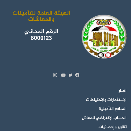
الهيئة العامة للتأمينات
والمعاشات
الرقم المجاني
8000123
انستقرام
تويتر
فيسبوك
يوتيوب
اخبار
الإستثمارات والإحتياطات
المنافع التأمينية
الحساب الإفتراضي للمعاش
تقارير وإحصائيات