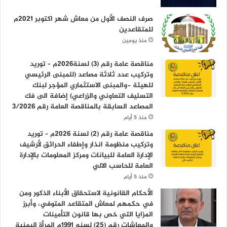
صرف النصف الأول من معاش شهر اكتوبر 2021م
للمتقاعدين
منذ يومين
مناقصة عامة رقم (3) لسنة2026م – توريد
وتركيب عدد ثلاثة مصاعد (للمبنى الرئيسي
للهيئة -والمبنى الاستثماري المؤجر لبنك
التسليف التعاوني والزراعي) إضافة الى فك
المصاعد السابقة بالمناقصة العامة رقم 3/2026
منذ 5 أيام
مناقصة عامة رقم (2) لسنة 2026م – توريد
وتركيب منظومة انذار وإطفاء الحرائق لأرشيف
الإدارة العامة للبيانات ومركز المعلومات بالإدارة
العامة للحاسب الالي
منذ 5 أيام
الأحكام القانونية لاستحقاق الأبناء الذكور ومن
في حكمهم لمعاش المتقاعد المتوفي، وأبرز
المزايا التي خص بها قانون التأمينات
والمعاشات رقم (25) لسنه 1991م المرأة اليمنية