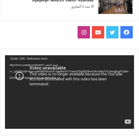
بمناسبة انتهاء خدمتها الوظيفية
منذ 3 أسابيع
ف
ت
ي
ا
ي
و
و
ن
س
ي
ت
س
مشغل
Code 150: Unknown error.
الفيديو
تحميل الملف: https://www.youtube.com/watch?
ب
ت
ي
ت
v=_1gDhRHaDkY&pp=ygVK2KfZhNmH2YrYptipINin2YTYudin2YXYqSDZhNmE2KrYp9mF2YrZhtin2Kog2YjYp9m
E2YbYudin2LTYp9iqINi12YbYudin2KE%3D&_=1
و
ر
و
ق
ك
ب
ر
ا
م