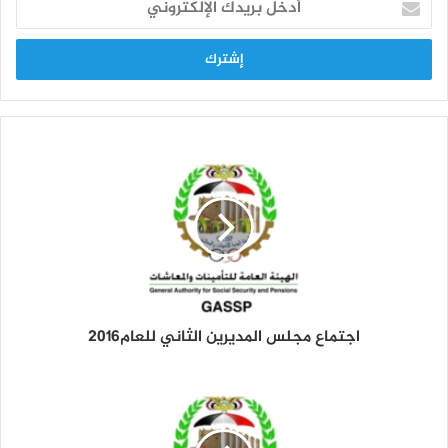
د
خ
ل
ب
ر
ي
د
ك
ا
ل
إ
ل
ك
ت
ر
و
اجتماع مجلس المديرين الثاني للعام2016
ن
ي