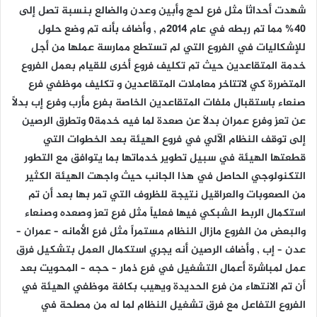
شهدت أحداثاَ مثل فرع لحج وأبين وعدن والضالع بنسبة تصل إلى
40% مما تم ربطه في عام 2014م , وأضاف بأنه تم وضع حلول
للإشكاليات في الفروع التي لم تستطع ممارسة عملها من أجل
خدمة المتقاعدين حيث تم تكليف فروع أخرى للقيام بعمل الفروع
المتضررة كي لاتتاخر معاملات المتقاعدين و تكليف موظفي فرع
صنعاء باستقبال ملفات المتقاعدين الخاصة بفرع مأرب وفرع إب بدلاً
عن تعز وفرع عمران بدلَا عن صعدة لما فيه خدمة0 وتطرق الرصين
إلى توقف النظام الآلي في فروع الهيئة بعد الخطوات التي
قطعتها الهيئة في سبيل تطوير خدماتها بما يتوافق مع التطور
التكنولوجي الحاصل في هذا الجانب حيث واجهت الهيئة الكثير
من الصعوبات والعراقيل نتيجة للظروف التي تمر بها بعد أن تم
استكمال الربط الشبكي فيها فعلياً مثل فرع تعز وصعده وصنعاء
والبعض من الفروع مازال النظام مستمراً مثل فرع الأمانه – عمران –
عدن – إب , وأضاف الرصين أنه يجري استكمال العمل بتشكيل فرق
عمل لمباشرة أعمال التشغيل في فرع ذمار – حجه – المحويت بعد
أن تم الانتهاء من فرع الحديدة ويهيب بكافة موظفي الهيئة في
الفروع التفاعل مع فرق تشغيل النظام لما له من مصلحة في