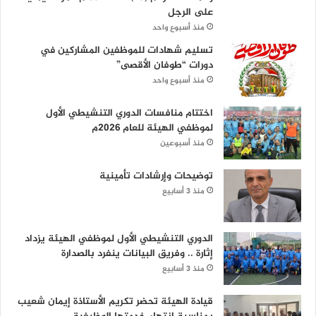
على الرجل
منذ أسبوع واحد
تسليم شهادات للموظفين المشاركين في
دورات “طوفان الأقصى”
منذ أسبوع واحد
اختتام منافسات الدوري التنشيطي الأول
لموظفي الهيئة للعام 2026م
منذ أسبوعين
توضيحات وإرشادات تأمينية
منذ 3 أسابيع
الدوري التنشيطي الأول لموظفي الهيئة يزداد
إثارة .. وفريق البيانات ينفرد بالصدارة
منذ 3 أسابيع
قيادة الهيئة تحضر تكريم الأستاذة إيمان شعيب