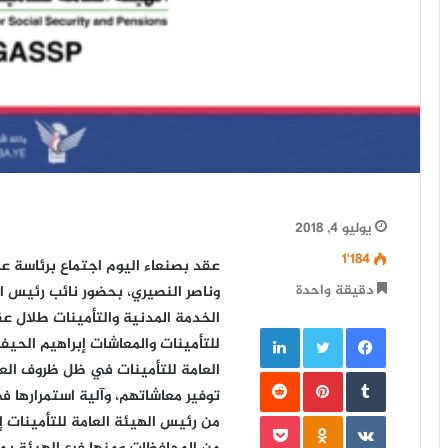
يوليو 4, 2018
1٬184
عقد بصنعاء اليوم اجتماع برئاسة 
دقيقة واحدة
وناصر النصيري، بحضور نائب رئيس الو
الخدمة المدنية والتأمينات طلال عق
فيسبوك
تويتر
لينكدإن
للتأمينات والمعاشات إبراهيم الح
العامة للتأمينات في ظل ظروف الع
‏Tumblr
بينتيريست
‏Reddit
توفير معاشاتهم، وآلية استمرارها 
‏VKontakte
Odnoklassniki
بوكيت
من رئيس الهيئة العامة للتأمينات 