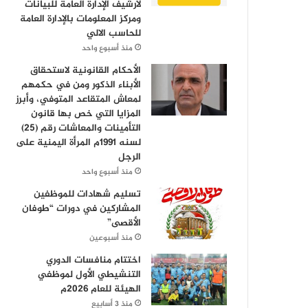
لأرشيف الإدارة العامة للبيانات
ومركز المعلومات بالإدارة العامة
للحاسب الالي
منذ أسبوع واحد
الأحكام القانونية لاستحقاق
الأبناء الذكور ومن في حكمهم
لمعاش المتقاعد المتوفي، وأبرز
المزايا التي خص بها قانون
التأمينات والمعاشات رقم (25)
لسنه 1991م المرأة اليمنية على
الرجل
منذ أسبوع واحد
تسليم شهادات للموظفين
المشاركين في دورات “طوفان
الأقصى”
منذ أسبوعين
اختتام منافسات الدوري
التنشيطي الأول لموظفي
الهيئة للعام 2026م
منذ 3 أسابيع