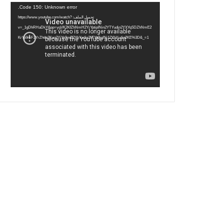
س
ي
ت
س
مشغل
Code 150: Unknown error.
الفيديو
ب
ت
ي
ت
تحميل الملف: https://www.youtube.com/watch?
v=_1gDhRHaDkY&pp=ygVK2KfZhNmH2YrYptipINin2YTYudin2YXYqSDZhNmE2
و
ر
و
ق
KrYp9mF2YrZhtin2Kog2YjYp9mE2YbYudin2LTYp9iqINi12YbYudin2KE%3D&_=1
ك
ب
ر
ا
م