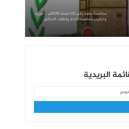
لأرشيف الإدارة العامة للبيانات ومركز
دد
المعلومات بالإدارة العامة للحاسب الالي
تسليم شهادات للموظفين المشاركين في
دورات “طوفان الأقصى”
اختتام منافسات الدوري التنشيطي الأول
عد
لموظفي الهيئة للعام 2026م
الدوري التنشيطي الأول لموظفي الهيئة
ئمة البريدية
يزداد إثارة .. وفريق البيانات ينفرد بالصدارة
قيادة الهيئة تحضر تكريم الأستاذة إيمان
شعيب بمناسبة انتهاء خدمتها الوظيفية
افتتاح منافسات الدوري الرياضي
التنشيطي الأول للعام 2026 بالهيئة