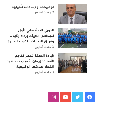
توضيحات وإرشادات تأمينية
منذ 3 أسابيع
الدوري التنشيطي الأول
لموظفي الهيئة يزداد إثارة ..
وفريق البيانات ينفرد بالصدارة
منذ 4 أسابيع
قيادة الهيئة تحضر تكريم
الأستاذة إيمان شعيب بمناسبة
انتهاء خدمتها الوظيفية
منذ 4 أسابيع
ف
ت
ي
ا
ي
و
و
ن