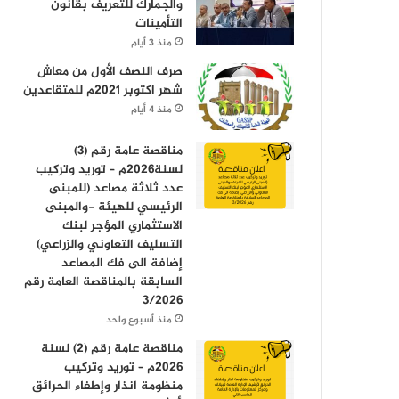
والجمارك للتعريف بقانون
التأمينات
منذ 3 أيام
صرف النصف الأول من معاش
شهر اكتوبر 2021م للمتقاعدين
منذ 4 أيام
مناقصة عامة رقم (3)
لسنة2026م – توريد وتركيب
عدد ثلاثة مصاعد (للمبنى
الرئيسي للهيئة -والمبنى
الاستثماري المؤجر لبنك
التسليف التعاوني والزراعي)
إضافة الى فك المصاعد
السابقة بالمناقصة العامة رقم
3/2026
منذ أسبوع واحد
مناقصة عامة رقم (2) لسنة
2026م – توريد وتركيب
منظومة انذار وإطفاء الحرائق