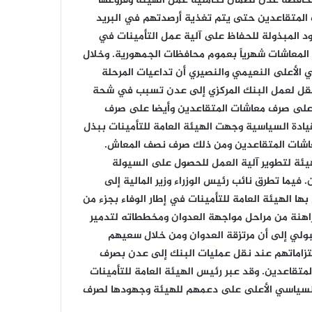
محافظة عدن لضمان تكاملية عمل الهيئة وفروعها
لمتقاعدين حتى يتم تغذية أرصدتهم في البريد
ود المبذولة للحفاظ على آلية عمل التأمينات في
المعاشات شهرياً بعموم محافظات الجمهورية. وخلال
 الأعلى النعيمي والنصيري أن تداعيات المرحلة
 نقل لعمل البنك المركزي إلى عدن تسبب في شحة
اختتام منافسات الدوري التنشيطي الأول
 على صرف معاشات المتقاعدين وأيضا على صرف
لموظفي الهيئة للعام 2026م
قيادة السياسية وجهت الهيئة العامة للتأمينات ببذل
اشات المتقاعدين ومن ذلك صرف نصف المعاش.
يئة لتطوير آلية العمل للحصول على السيولة
الدوري التنشيطي الأول لموظفي الهيئة
يزداد إثارة .. وفريق البيانات ينفرد بالصدارة
فيما تطرق نائب رئيس الوزراء وزير المالية إلى
ها الهيئة العامة للتأمينات في إطار الوفاء بجزء من
اهنة من مراحل مواجهة العدوان ومخططاته لتدمير
قيادة الهيئة تحضر تكريم الأستاذة إيمان
بولي إلى أن مرتزقة العدوان ومن خلال سعيهم
شعيب بمناسبة انتهاء خدمتها الوظيفية
التزاماتهم عند نقل عمليات البنك إلى عدن بصرف
متقاعدين. وقد عبر رئيس الهيئة العامة للتأمينات
افتتاح منافسات الدوري الرياضي
لسياسي الأعلى على دعمهم للهيئة وجهودها لصرف
التنشيطي الأول للعام 2026 بالهيئة