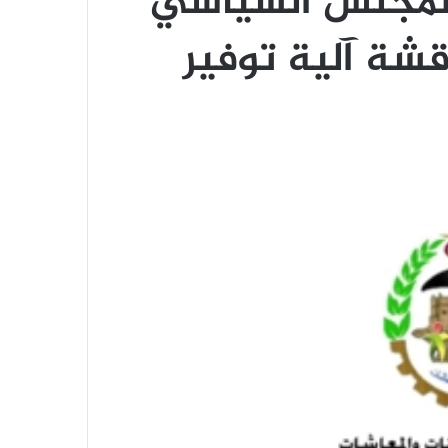
المجلس السياسي
قشة آلية توفير