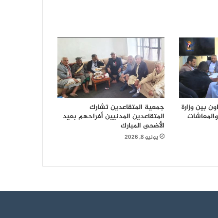
وتركيب منظومة انذار وإطفاء الحرائق
لأرشيف الإدارة العامة للبيانات ومركز
المعلومات بالإدارة العامة للحاسب الالي
تسليم شهادات للموظفين المشاركين في
دورات “طوفان الأقصى”
ن بين وزارة
جمعية المتقاعدين تشارك
 والمعاشات
المتقاعدين المدنيين أفراحهم بعيد
الأضحى المبارك
يونيو 8, 2026