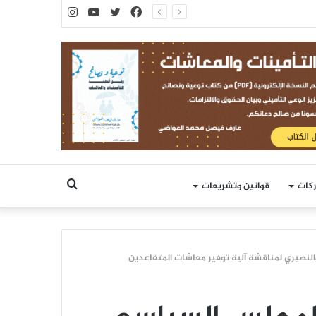
فيسبوك
تويتر
يوتيوب
انستقرام
بحث
ركات
قوانين وتشريعات
عن
نصيري لمناقشة آلية توفير معاشات المتقاعدين