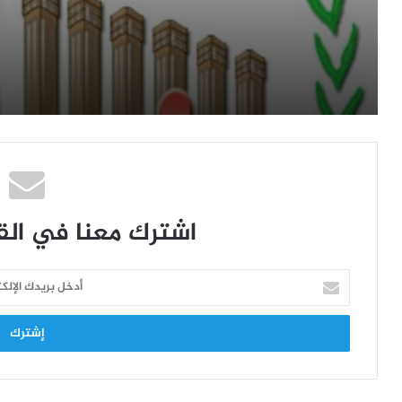
اكتوبر 2021م للمتقاعدين
لسنة2026م – توريد وتركيب ع
ثلاثة مصاعد (للمبنى الرئيسي
للهيئة -والمبنى الاستثماري
المؤجر لبنك التسليف التعاوني
والزراعي) إضافة الى فك المصا
السابقة بالمناقصة العامة رقم
3/2026
اشترك معنا في القا
أ
د
خ
ل
ب
ر
ي