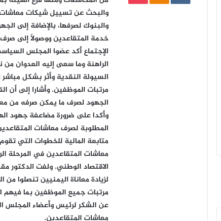
من المحافظات ومنها فرع الهيئة ب
والبحث عن تسييل شيكات معاشات ا
والبنوك لصرفها، بالإضافة إلى الجه
خدمة المتقاعدين ووصولاً إلى صرف 
الإجتماع أكد عضوا المجلس السياسي
الراهنة وما سعى إليه العدوان من
السيولة النقدية وأثر بشكل مباشر
مرتبات الموظفين. وأشارا إلى أن ال
الجهود لصرف ما يمكن صرفه من مع
وأكدا على ضرورة مضاعفة جهود اله
المطلوبة لصرف معاشات المتقاعدين. 
متابعة المالية للخطوات التي تقوم ب
معاشات المتقاعدين في المرحلة الر
الاقتصاد الوطني. ولفت الدكتور مق
لزيادة معاناة اليمنيين تنصلوا من 
مرتبات جميع الموظفين بما فيهم ال
عن الشكر لرئيس وأعضاء المجلس ا
معاشات المتقاعدين.