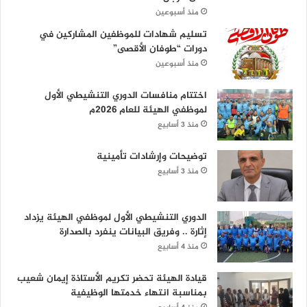
منذ أسبوعين
تسليم شهادات للموظفين المشاركين في
دورات “طوفان الأقصى”
منذ أسبوعين
اختتام منافسات الدوري التنشيطي الأول
لموظفي الهيئة للعام 2026م
منذ 3 أسابيع
توضيحات وإرشادات تأمينية
منذ 3 أسابيع
الدوري التنشيطي الأول لموظفي الهيئة يزداد
إثارة .. وفريق البيانات ينفرد بالصدارة
منذ 4 أسابيع
قيادة الهيئة تحضر تكريم الأستاذة إيمان شعيب
بمناسبة انتهاء خدمتها الوظيفية