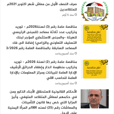
صرف النصف الأول من معاش شهر اكتوبر 2021م
للمتقاعدين
منذ 5 أيام
مناقصة عامة رقم (3) لسنة2026م – توريد
وتركيب عدد ثلاثة مصاعد (للمبنى الرئيسي
للهيئة -والمبنى الاستثماري المؤجر لبنك
التسليف التعاوني والزراعي) إضافة الى فك
المصاعد السابقة بالمناقصة العامة رقم 3/2026
منذ أسبوع واحد
مناقصة عامة رقم (2) لسنة 2026م – توريد
وتركيب منظومة انذار وإطفاء الحرائق لأرشيف
الإدارة العامة للبيانات ومركز المعلومات بالإدارة
العامة للحاسب الالي
منذ أسبوع واحد
الأحكام القانونية لاستحقاق الأبناء الذكور ومن
في حكمهم لمعاش المتقاعد المتوفي، وأبرز
المزايا التي خص بها قانون التأمينات
والمعاشات رقم (25) لسنه 1991م المرأة اليمنية
على الرجل