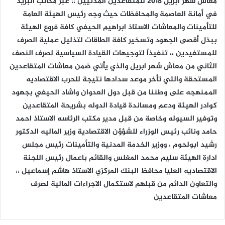
معاش شهر ابريل 2018 للمتقاعدين المدنيين ،، عبر مكاتب البريد
في أمانة العاصمة والمحافظات حيث وجه رئيس الهيئة العامة
للتأمينات والمعاشات الاستاذ ابراهيم الحيفي كافة فروع الهيئة
ببذل أقصى الجهود وتسخير كافة الطاقات لتذليل عملية الصرف
للمستفيدين ،، تنفيذاً لتوجيهات القيادة السياسية لصرف النصف
الثاني من معاش شهر ابريل والذي يأتي ضمن معاشات المتقاعدين
المستحقة والتي تأخر موعد سدادها نتيجة للحرب الاقتصاديه
الممنهجه على وطننا من قبل دول العدوان واشاد الحيفي بجهود
كوادر الهيئة ودعم ومساندة قيادة الدوله بشريحة المتقاعدين
وتوفير السيوله وخاصة من قبل مدير مكتب الرئاسه الاستاذ احمد
حامد ونائب رئيس الوزراء للشؤؤن الاقتصادية وزير الماليه الدكتور
رشيد ابولحوم ، ووزير الخدمة المدنية والتأمينات رئيس مجلس
ادارة الهيئة سليم محمد المغلس والقائم باعمال رئيس اللجنة
الاقتصاديه العليا محافظ البنك المركزي الاستاذ هاشم إسماعيل ،،
والتعاون الدائم من قبلهم لاستكمال الاجراءات المالية لصرف
معاشات المتقاعدين