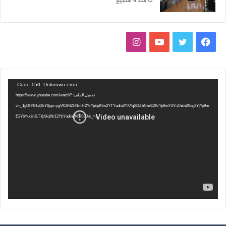
منذ 4 أسابيع
ف
ت
ي
ا
ي
و
و
ن
س
ي
ت
س
مشغل
Code 150: Unknown error.
الفيديو
تحميل الملف: https://www.youtube.com/watch?
ب
ت
ي
ت
v=_1gDhRHaDkY&pp=ygVK2KfZhNmH2YrYptipINin2YTYudin2YXYqSDZhNmE2KrYp9mF2YrZhtin2Kog2YjYp9m
E2YbYudin2LTYp9iqINi12YbYudin2KE%3D&_=1
و
ر
و
ق
ك
ب
ر
ا
م