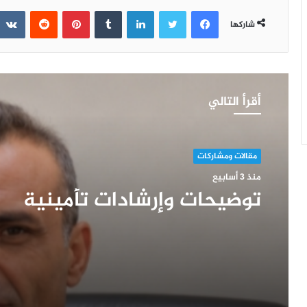
فيسبوك
تويتر
لينكدإن
‏Tumblr
بينتيريست
‏Reddit
شاركها
أقرأ التالي
مقالات ومشاركات
منذ 3 أسابيع
توضيحات وإرشادات تأمينية