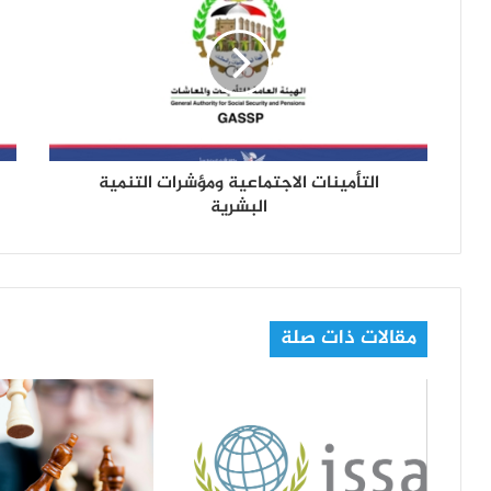
ل
إ
ل
ك
ت
ر
و
ن
التأمينات الاجتماعية ومؤشرات التنمية
ي
البشرية
مقالات ذات صلة