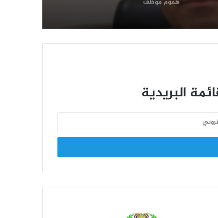
هموم موظف
الهم الاقتصادي وأثره في التنمية
الاجتماعية..
كيف نتعامل مع المتقاعد ؟
ئمة البريدية
تحصيل الاشتراكات التأمينية والصعوبات
التي تواجه الهيئة وفروعها
تطور نظم التأمينات الاجتماعية
الاتفاقيه الدولية رقم 128 بشأن إعانات
العجز والشيخوخة