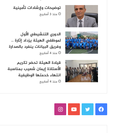
توضيحات وإرشادات تأمينية
منذ 3 أسابيع
الدوري التنشيطي الأول
لموظفي الهيئة يزداد إثارة ..
وفريق البيانات ينفرد بالصدارة
منذ 4 أسابيع
قيادة الهيئة تحضر تكريم
الأستاذة إيمان شعيب بمناسبة
انتهاء خدمتها الوظيفية
منذ 4 أسابيع
ف
ت
ي
ا
ي
و
و
ن