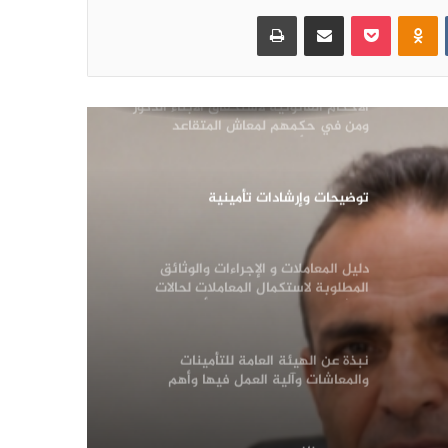
‏VKontakte
Odnoklassniki
بوكيت
مشاركة عبر البريد
طباعة
الاتفاقيه الدولية رقم 128 بشأن إعانات
العجز والشيخوخة
الأحكام القانونية لاستحقاق الأبناء الذكور
ومن في حكمهم لمعاش المتقاعد
المتوفي، وأبرز المزايا التي خص بها قانون
التأمينات والمعاشات رقم (25) لسنه 1991م
المرأة اليمنية على الرجل
توضيحات وإرشادات تأمينية
دليل المعاملات و الإجراءات والوثائق
المطلوبة لاستكمال المعاملات لحالات
الورثة في الهيئة العامة للتأمينات
والمعاشات ٠
نبذة عن الهيئة العامة للتأمينات
والمعاشات وآلية العمل فيها وأهم
الإنجازات التي تحققت خلال الفترة من عام
2018م حتى 2026م و شرح لبعض قوانين
التأمينات والمعاشات .