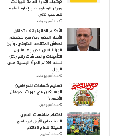
لأرشيف الإدارة العامة للبيانات
ومركز المعلومات بالإدارة العامة
للحاسب الالي
منذ أسبوع واحد
الأحكام القانونية لاستحقاق
الأبناء الذكور ومن في حكمهم
لمعاش المتقاعد المتوفي، وأبرز
المزايا التي خص بها قانون
التأمينات والمعاشات رقم (25)
لسنه 1991م المرأة اليمنية على
الرجل
منذ أسبوع واحد
تسليم شهادات للموظفين
المشاركين في دورات “طوفان
الأقصى”
منذ أسبوعين
اختتام منافسات الدوري
التنشيطي الأول لموظفي
الهيئة للعام 2026م
منذ 3 أسابيع