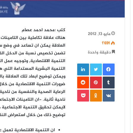
كتب :محمد احمد عصام
مايو 13, 2012
هناك علاقة تكاملية بين التامينات 
1٬691
العلاقة يمكن ان تساعد في وضع سيا
دقيقة واحدة
تضمن تخصيص نسبة من الدخل القومي
التنمية الاقتصادية, وتوجيه عمل الت
فيسبوك
تويتر
لينكدإن
التنمية البشرية المستدامة التي هد
ويمكن توضيح ابعاد تلك العلاقة بالن
‏Tumblr
بينتيريست
‏Reddit
ضرورات التنمية الاقتصادية من خلال
‏VKontakte
Odnoklassniki
بوكيت
الرعاية الصحية والنفسية من ناحية
ناحية ثانية. -ان التامينات الاجتماع
لايمكن تحقيق التنمية الاجتماعية 
توضيح ذلك من خلال استعراض النقاط
ان التنمية الاقتصادية تعمل ع