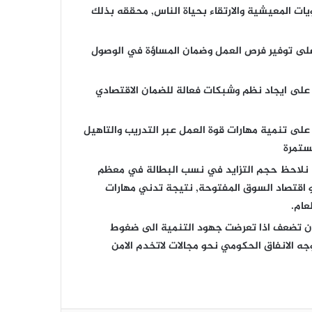
ت المعيشية والارتقاء بحياة الناس, محققه بذلك
 على توفير فرص العمل وضمان المساؤة في الوصول
 على ايجاد نظم وشبكات فعالة للضمان الاقتصادي
الهم الاقتصادي وأثره في التنمية
الاجتماعية..
على تنمية مهارات قوة العمل عبر التدريب والتاهيل
ستمرة
كيف نتعامل مع المتقاعد ؟
 نلاحظ حجم التزايد في نسب البطالة في معظم
و اقتصاد السوق المفتوحة, نتيجة تدني مهارات
عام.
تحصيل الاشتراكات التأمينية والصعوبات
التي تواجه الهيئة وفروعها
 ان تضعف اذا تعرضت جهود التنمية الى ضغوط
جه الانفاق الحكومي نحو مجالات لاتخدم الامن
تطور نظم التأمينات الاجتماعية