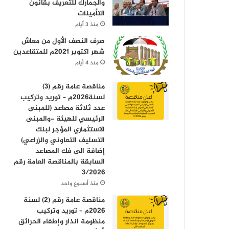
والجمارك للتعريف بقانون
التأمينات
منذ 3 أيام
صرف النصف الأول من معاش
شهر اكتوبر 2021م للمتقاعدين
منذ 4 أيام
مناقصة عامة رقم (3)
لسنة2026م – توريد وتركيب
عدد ثلاثة مصاعد (للمبنى
الرئيسي للهيئة -والمبنى
الاستثماري المؤجر لبنك
التسليف التعاوني والزراعي)
إضافة الى فك المصاعد
السابقة بالمناقصة العامة رقم
3/2026
منذ أسبوع واحد
مناقصة عامة رقم (2) لسنة
2026م – توريد وتركيب
منظومة انذار وإطفاء الحرائق