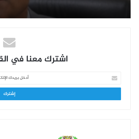
اشترك معنا في القا
أ
د
خ
ل
ب
ر
ي
د
ك
ا