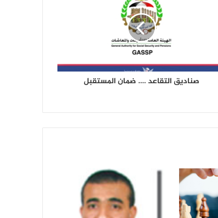
الأحكام القانونية لاستحقاق الأبناء الذكور
ومن في حكمهم لمعاش المتقاعد
المتوفي، وأبرز المزايا التي خص بها قانون
التأمينات والمعاشات رقم (25) لسنه 1991م
المرأة اليمنية على الرجل
توضيحات وإرشادات تأمينية
صناديق التقاعد .... ضمان المستقبل
دليل المعاملات و الإجراءات والوثائق
المطلوبة لاستكمال المعاملات لحالات
الورثة في الهيئة العامة للتأمينات
والمعاشات ٠
نبذة عن الهيئة العامة للتأمينات
والمعاشات وآلية العمل فيها وأهم
الإنجازات التي تحققت خلال الفترة من عام
2018م حتى 2026م و شرح لبعض قوانين
التأمينات والمعاشات .
هموم موظف