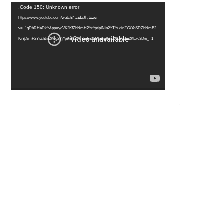
س
ي
ت
س
مشغل
Code 150: Unknown error.
الفيديو
ب
ت
ي
ت
تحميل الملف: https://www.youtube.com/watch?
v=_1gDhRHaDkY&pp=ygVK2KfZhNmH2YrYptipINin2YTYudin2YXYqSDZhNmE2
و
ر
و
ق
KrYp9mF2YrZhtin2Kog2YjYp9mE2YbYudin2LTYp9iqINi12YbYudin2KE%3D&_=1
ك
ب
ر
ا
م