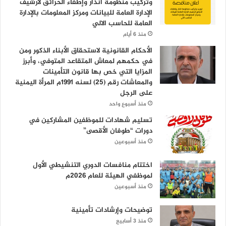
وتركيب منظومة انذار وإطفاء الحرائق لأرشيف
الإدارة العامة للبيانات ومركز المعلومات بالإدارة
العامة للحاسب الالي
منذ 6 أيام
الأحكام القانونية لاستحقاق الأبناء الذكور ومن
في حكمهم لمعاش المتقاعد المتوفي، وأبرز
المزايا التي خص بها قانون التأمينات
والمعاشات رقم (25) لسنه 1991م المرأة اليمنية
على الرجل
منذ أسبوع واحد
تسليم شهادات للموظفين المشاركين في
دورات “طوفان الأقصى”
منذ أسبوعين
اختتام منافسات الدوري التنشيطي الأول
لموظفي الهيئة للعام 2026م
منذ أسبوعين
توضيحات وإرشادات تأمينية
منذ 3 أسابيع