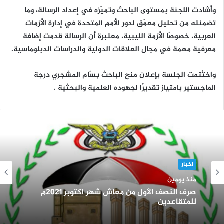
وأشادت اللجنة بمستوى الباحث وتميّزه في إعداد الرسالة، وما
تضمنته من تحليل معمّق لدور الأمم المتحدة في إدارة الأزمات
العربية، خصوصًا الأزمة الليبية، معتبرة أن الرسالة قدمت إضافة
معرفية مهمة في مجال العلاقات الدولية والدراسات الدبلوماسية.
واختُتمت الجلسة بإعلان منح الباحث بسّام المشجري درجة
الماجستير بامتياز تقديرًا لجهوده العلمية والبحثية .
إعلانات
اخبار
منذ 6 أيام
منذ يومين
صرف النصف الأول من معاش شهر اكتوبر 2021م
للمتقاعدين