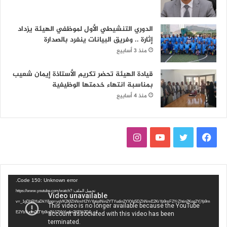
الدوري التنشيطي الأول لموظفي الهيئة يزداد
إثارة .. وفريق البيانات ينفرد بالصدارة
منذ 3 أسابيع
قيادة الهيئة تحضر تكريم الأستاذة إيمان شعيب
بمناسبة انتهاء خدمتها الوظيفية
منذ 4 أسابيع
فيسبوك
تويتر
يوتيوب
انستقرام
مشغل
Code 150: Unknown error.
الفيديو
تحميل الملف: https://www.youtube.com/watch?
v=_1gDhRHaDkY&pp=ygVK2KfZhNmH2YrYptipINin2YTYudin2YXYqSDZhNmE2KrYp9mF2YrZhtin2Kog2YjYp9m
E2YbYudin2LTYp9iqINi12YbYudin2KE%3D&_=1