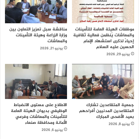
موظفات الهيئة العامة للتأمينات
مناقشة سبل تعزيز التعاون بين
والمعاشات يُنظمن فعالية ثقافية
وزارة الزراعة وهيئة التأمينات
إحياءً لذكرى استشهاد الإمام
والمعاشات
الحسين عليه السلام
يونيو 21, 2026
يونيو 29, 2026
جمعية المتقاعدين تشارك
الاطلاع على مستوى الانضباط
المتقاعدين المدنيين أفراحهم
الوظيفي بديوان الهيئة العامة
بعيد الأضحى المبارك
للتأمينات والمعاشات وفرعي
الأمانة ومحافظة صنعاء
يونيو 8, 2026
يونيو 6, 2026