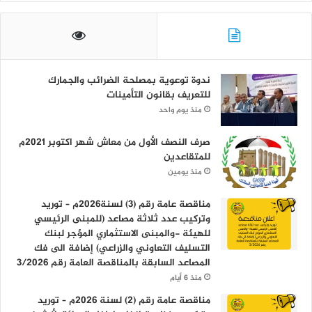
ندوة توعوية بمصلحة الضرائب والجمارك
للتعريف بقانون التأمينات
منذ يوم واحد
صرف النصف الأول من معاش شهر اكتوبر 2021م
للمتقاعدين
منذ يومين
مناقصة عامة رقم (3) لسنة2026م – توريد
وتركيب عدد ثلاثة مصاعد (للمبنى الرئيسي
للهيئة -والمبنى الاستثماري المؤجر لبنك
التسليف التعاوني والزراعي) إضافة الى فك
المصاعد السابقة بالمناقصة العامة رقم 3/2026
منذ 6 أيام
مناقصة عامة رقم (2) لسنة 2026م – توريد