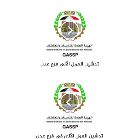
د
ك
ا
ل
إ
ل
ك
ت
ر
و
تدشين العمل الآلي فرع عدن
ن
ي
تدشين العمل الآلي في فرع عدن