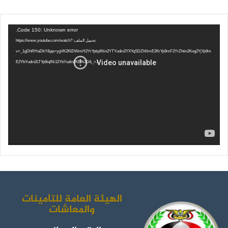
ي
و
و
ن
س
ي
ت
س
مشغل
Code 150: Unknown error.
الفيديو
تحميل الملف: https://www.youtube.com/watch?
ب
ت
ي
ت
v=_1gDhRHaDkY&pp=ygVK2KfZhNmH2YrYptipINin2YTYudin2YXYqSDZhNmE2KrYp9mF2YrZhtin2Kog2YjYp9m
E2YbYudin2LTYp9iqINi12YbYudin2KE%3D&_=1
و
ر
و
ق
ك
ب
ر
ا
م
الهيئة العامة للتأمينات
والمعاشات