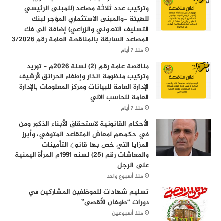
وتركيب عدد ثلاثة مصاعد (للمبنى الرئيسي
للهيئة -والمبنى الاستثماري المؤجر لبنك
التسليف التعاوني والزراعي) إضافة الى فك
المصاعد السابقة بالمناقصة العامة رقم 3/2026
منذ 7 أيام
مناقصة عامة رقم (2) لسنة 2026م – توريد
وتركيب منظومة انذار وإطفاء الحرائق لأرشيف
الإدارة العامة للبيانات ومركز المعلومات بالإدارة
العامة للحاسب الالي
منذ 7 أيام
الأحكام القانونية لاستحقاق الأبناء الذكور ومن
في حكمهم لمعاش المتقاعد المتوفي، وأبرز
المزايا التي خص بها قانون التأمينات
والمعاشات رقم (25) لسنه 1991م المرأة اليمنية
على الرجل
منذ أسبوع واحد
تسليم شهادات للموظفين المشاركين في
دورات “طوفان الأقصى”
منذ أسبوعين