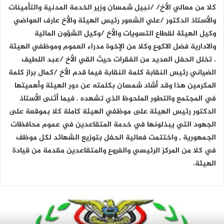
كلا من معالي الأخ/ /نبيل شمسان وزير الخدمة المدنية والتأمينات
والأستاذ الدكتور /علي الشعور رئيس الهيئة والأخ عارف العواضي
وكيل الهيئة لقطاع التسويات والأخ /وكيل الشؤون المالية
والادارية فضل الاكوع وكلا من الإخوة مدراء العموم وموظفي الهيئة
. تخلل الحفل العديد من الفقرات حيث القي الأخ /عبد اللطيف
الضياني رئيس النقابة كلمة النقابة فيما قدم الأخ /كمال براز كلمة
المكرمين هذا وقد أشاد شمسان بكلمته عن دور الهيئة وأهميتها
في المجتمع والتطور الملحوظ الذي تشهده . فيما أثنى الأستاذ
الدكتور رئيس الهيئة على موظفي الهيئة كاملة كلا بموقعة على
الجهود التي يبذلونها في خدمة المتقاعدين في عموم محافظات
الجمهورية , واختتمت فعالية الحفل بتوزيع الشهائد لكل موظف
في كلا من المركز الرئيسي والفروع والمتقاعدين مقدمة من قيادة
الهيئة.