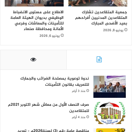
جمعية المتقاعدين تشارك
الاطلاع على مستوى الانضباط
المتقاعدين المدنيين أفراحهم
الوظيفي بديوان الهيئة العامة
بعيد الأضحى المبارك
للتأمينات والمعاشات وفرعي
الأمانة ومحافظة صنعاء
يونيو 8, 2026
يونيو 6, 2026
ندوة توعوية بمصلحة الضرائب والجمارك
للتعريف بقانون التأمينات
منذ 3 أيام
صرف النصف الأول من معاش شهر اكتوبر 2021م
للمتقاعدين
منذ 4 أيام
مناقصة عامة رقم (3) لسنة2026م – توريد