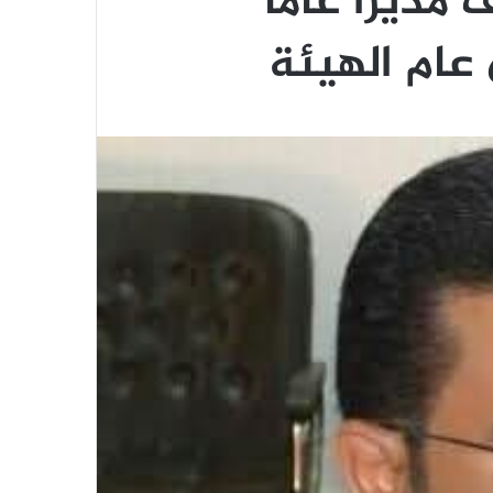
مديراً عاماً
 عام الهيئة