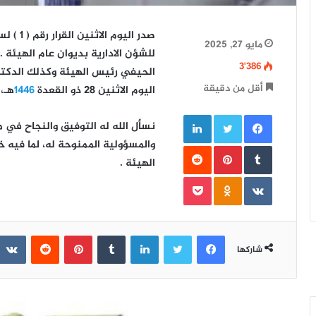
صدر اليوم الاثنين القرار رقم ( 1 ) لسنة
مايو 27, 2025
للشؤن الادارية بديوان عام الهيئة ..
3٬386
الحيفي رئيس الهيئة وكذلك الدكتور
أقل من دقيقة
اليوم الاثنين 28 ذو القعدة
1446
هـ، ا
فيسبوك
تويتر
لينكدإن
نسأل الله له التوفيق والنجاح في م
والمسؤولية الممنوحة له، لما فيه خ
بينتيريست
الهيئة .
Odnoklassniki
بوكيت
فيسبوك
تويتر
لينكدإن
بينتيريست
شاركها