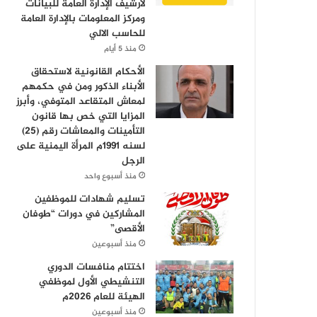
لأرشيف الإدارة العامة للبيانات
ومركز المعلومات بالإدارة العامة
للحاسب الالي
منذ 5 أيام
الأحكام القانونية لاستحقاق
الأبناء الذكور ومن في حكمهم
لمعاش المتقاعد المتوفي، وأبرز
المزايا التي خص بها قانون
التأمينات والمعاشات رقم (25)
لسنه 1991م المرأة اليمنية على
الرجل
منذ أسبوع واحد
تسليم شهادات للموظفين
المشاركين في دورات “طوفان
الأقصى”
منذ أسبوعين
اختتام منافسات الدوري
التنشيطي الأول لموظفي
الهيئة للعام 2026م
منذ أسبوعين