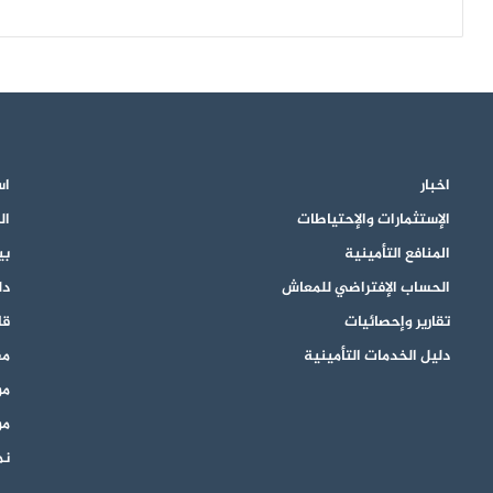
اخبار
اس
الإستثمارات والإحتياطات
ال
المنافع التأمينية
بي
الحساب الإفتراضي للمعاش
دل
تقارير وإحصائيات
قان
دليل الخدمات التأمينية
مق
مو
مو
نم