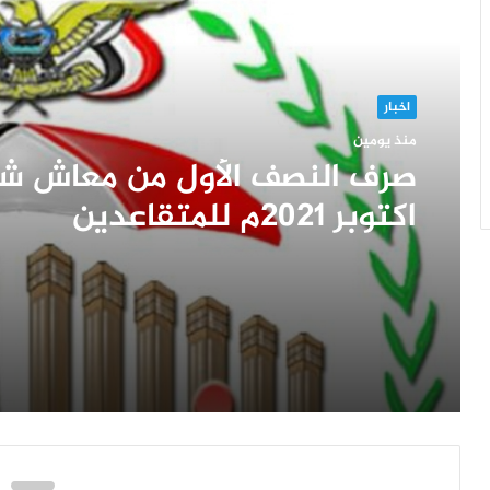
أقرأ التالي
اخبار
منذ يومين
صرف النصف الأول من معاش ش
اكتوبر 2021م للمتقاعدين