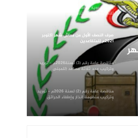
ندوة توعوية بمصلحة الضرائب والجمارك
للتعريف بقانون التأمينات
صرف النصف الأول من معاش شهر اكتوبر
2021م للمتقاعدين
هر
مناقصة عامة رقم (3) لسنة2026م – توريد
وتركيب عدد ثلاثة مصاعد (للمبنى
الرئيسي للهيئة -والمبنى الاستثماري
المؤجر لبنك التسليف التعاوني والزراعي)
إضافة الى فك المصاعد السابقة
مناقصة عامة رقم (2) لسنة 2026م – توريد
بالمناقصة العامة رقم 3/2026
وتركيب منظومة انذار وإطفاء الحرائق
لأرشيف الإدارة العامة للبيانات ومركز
المعلومات بالإدارة العامة للحاسب الالي
تسليم شهادات للموظفين المشاركين في
دورات “طوفان الأقصى”