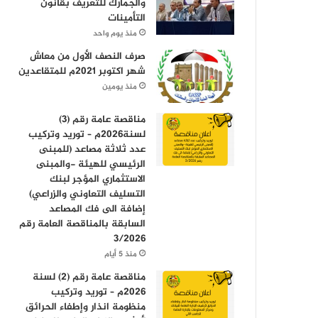
والجمارك للتعريف بقانون
التأمينات
منذ يوم واحد
صرف النصف الأول من معاش
شهر اكتوبر 2021م للمتقاعدين
منذ يومين
مناقصة عامة رقم (3)
لسنة2026م – توريد وتركيب
عدد ثلاثة مصاعد (للمبنى
الرئيسي للهيئة -والمبنى
الاستثماري المؤجر لبنك
التسليف التعاوني والزراعي)
إضافة الى فك المصاعد
السابقة بالمناقصة العامة رقم
3/2026
منذ 5 أيام
مناقصة عامة رقم (2) لسنة
2026م – توريد وتركيب
منظومة انذار وإطفاء الحرائق