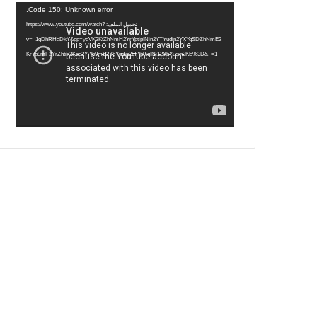
مشغل
Code 150: Unknown error.
الفيديو
تحميل الملف: https://www.youtube.com/watch?
v=_1gDhRHaDkY&pp=ygVK2KfZhNmH2YrYptipINin2YTYudin2YXYqSDZhNmE2
KrYp9mF2YrZhtin2Kog2YjYp9mE2YbYudin2LTYp9iqINi12YbYudin2KE%3D&_=1