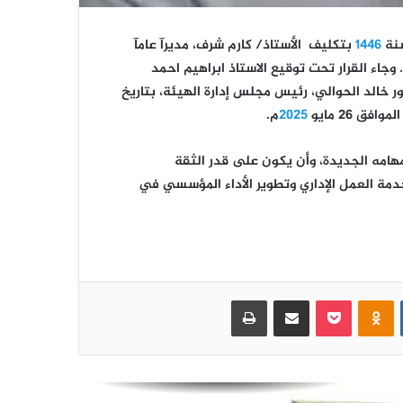
اختتام منافسات الدوري التنشيطي الأول
لموظفي الهيئة للعام 2026م
1446
بتكليف الأستاذ/ كارم شرف، مديرآ عامآ
 وجاء القرار تحت توقيع الاستاذ ابراهيم احمد
 خالد الحوالي، رئيس مجلس إدارة الهيئة، بتاريخ
الدوري التنشيطي الأول لموظفي الهيئة
لموافق 26 مايو
2025
م.
يزداد إثارة .. وفريق البيانات ينفرد بالصدارة
هامه الجديدة، وأن يكون على قدر الثقة
قيادة الهيئة تحضر تكريم الأستاذة إيمان
دمة العمل الإداري وتطوير الأداء المؤسسي في
شعيب بمناسبة انتهاء خدمتها الوظيفية
افتتاح منافسات الدوري الرياضي
التنشيطي الأول للعام 2026 بالهيئة
العامة للتأمينات والمعاشات
Odnoklassniki
بوكيت
مشاركة عبر البريد
طباعة
هيئة التأمينات تصرف النصف الثاني من
معاش شهر سبتمبر 2021م للمتقاعدين
المدنيين