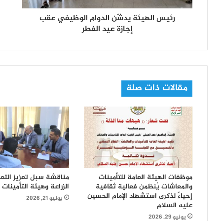
رئيس الهيئة يدشّن الدوام الوظيفي عقب
إجازة عيد الفطر
مقالات ذات صلة
موظفات الهيئة العامة للتأمينات
مناقشة سبل تعزيز التعاو
والمعاشات يُنظمن فعالية ثقافية
الزراعة وهيئة التأمينات
إحياءً لذكرى استشهاد الإمام الحسين
يونيو 21, 2026
عليه السلام
يونيو 29, 2026