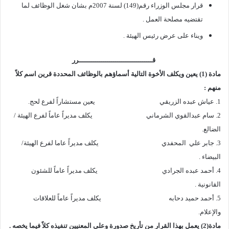
قرار مجلس الوزراء رقم(149) لسنة 2007م بشان شغل الوظائف لما
تقتضيه مصلحة العمل .
ويناء على عرض رئيس الهيئة .
قــــــــــــــــــــــــــــــــــــرر
مادة (1) يعين ويكلف الأخوة التالية أسماؤهم بالوظائف المحددة قرين اسم كلاً
منهم :
1. عياش عبده الزريقي يعين مستشاراً لفرع لحج.
2. سام عبدالقوي الشرماني يكلف مديراً عاماً لفرع الهيئة /
الضالع.
3. جابر علي المحفدي يكلف مديراً عاما لفرع الهيئة/
البيضاء .
4. أحمد عبده الجرادي يكلف مديراً عاماً للشئون
القانونية .
5. أحمد حميد دحابه
يكلف مديراً عاماً للعلاقات
والإعلام.
مادة(2) يعمل بهذا القرار من تأريخ صدورة وعلى المعنيين تنفيذه كلاً فيما يخصه .