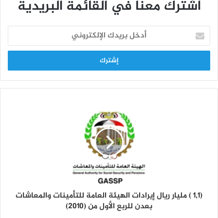
اشترك معنا في القائمة البريدية
أ
د
خ
ل
ب
ر
ي
د
ك
ا
ل
إ
ل
ك
ت
ر
و
(1,1 ) مليار ريال إيرادات الهيئة العامة للتأمينات والمعاشات
ن
بعدن للربع الأول من (2010)
ي