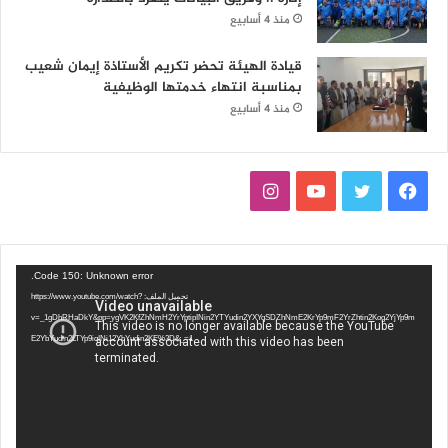
منذ 4 أسابيع
قيادة الهيئة تحضر تكريم الأستاذة إيمان شعيب
بمناسبة انتهاء خدمتها الوظيفية
منذ 4 أسابيع
ف
ت
ي
ا
ي
و
و
ن
س
ي
ت
س
مشغل
Code 150: Unknown error.
الفيديو
تحميل الملف: https://www.youtube.com/watch?
ب
ت
ي
ت
v=_1gDhRHaDkY&pp=ygVK2KfZhNmH2YrYptipINin2YTYudin2YXYqSDZhNmE2KrYp9mF2YrZhtin2Kog2YjYp9m
E2YbYudin2LTYp9iqINi12YbYudin2KE%3D&_=1
و
ر
و
ق
ك
ب
ر
ا