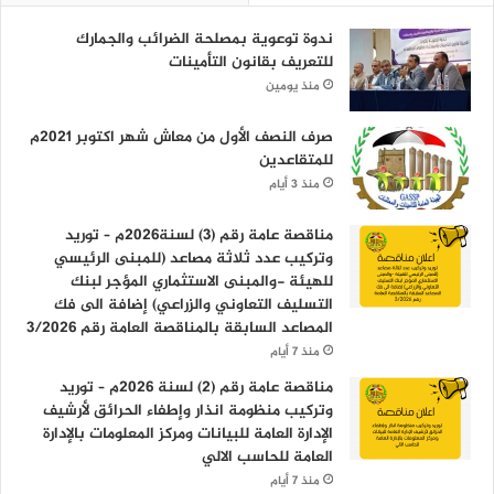
ندوة توعوية بمصلحة الضرائب والجمارك
للتعريف بقانون التأمينات
منذ يومين
صرف النصف الأول من معاش شهر اكتوبر 2021م
للمتقاعدين
منذ 3 أيام
مناقصة عامة رقم (3) لسنة2026م – توريد
وتركيب عدد ثلاثة مصاعد (للمبنى الرئيسي
للهيئة -والمبنى الاستثماري المؤجر لبنك
التسليف التعاوني والزراعي) إضافة الى فك
المصاعد السابقة بالمناقصة العامة رقم 3/2026
منذ 7 أيام
مناقصة عامة رقم (2) لسنة 2026م – توريد
وتركيب منظومة انذار وإطفاء الحرائق لأرشيف
الإدارة العامة للبيانات ومركز المعلومات بالإدارة
العامة للحاسب الالي
منذ 7 أيام