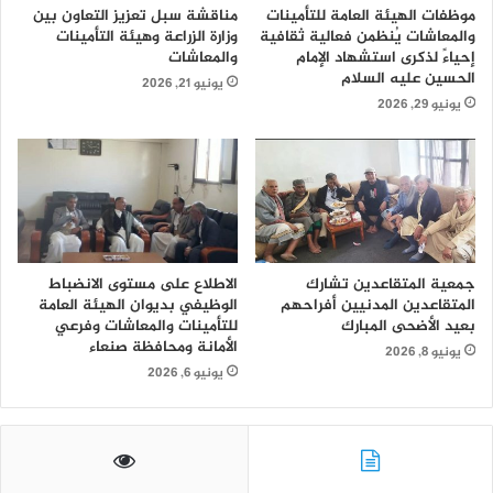
موظفات الهيئة العامة للتأمينات
مناقشة سبل تعزيز التعاون بين
والمعاشات يُنظمن فعالية ثقافية
وزارة الزراعة وهيئة التأمينات
إحياءً لذكرى استشهاد الإمام
والمعاشات
الحسين عليه السلام
يونيو 21, 2026
يونيو 29, 2026
جمعية المتقاعدين تشارك
الاطلاع على مستوى الانضباط
المتقاعدين المدنيين أفراحهم
الوظيفي بديوان الهيئة العامة
بعيد الأضحى المبارك
للتأمينات والمعاشات وفرعي
الأمانة ومحافظة صنعاء
يونيو 8, 2026
يونيو 6, 2026