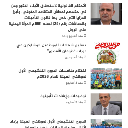
الأحكام القانونية لاستحقاق الأبناء الذكور ومن
في حكمهم لمعاش المتقاعد المتوفي، وأبرز
المزايا التي خص بها قانون التأمينات
والمعاشات رقم (25) لسنه 1991م المرأة اليمنية
على الرجل
منذ أسبوع واحد
تسليم شهادات للموظفين المشاركين في
دورات “طوفان الأقصى”
منذ أسبوعين
اختتام منافسات الدوري التنشيطي الأول
لموظفي الهيئة للعام 2026م
منذ 3 أسابيع
توضيحات وإرشادات تأمينية
منذ 3 أسابيع
الدوري التنشيطي الأول لموظفي الهيئة يزداد
إثارة .. وفريق البيانات ينفرد بالصدارة