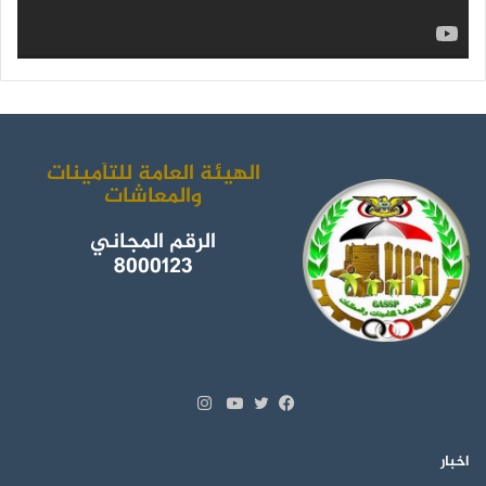
م
الهيئة العامة للتأمينات
والمعاشات
الرقم المجاني
8000123
انستقرام
تويتر
فيسبوك
يوتيوب
اخبار