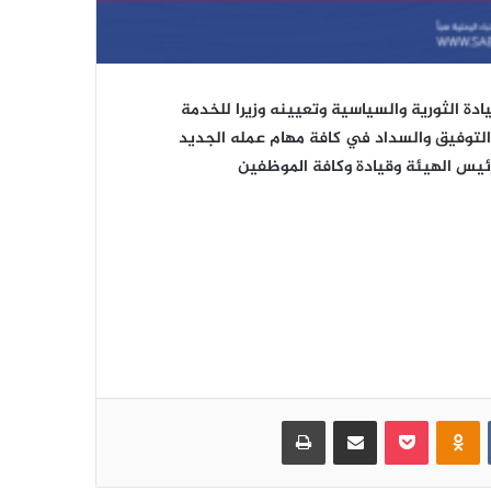
اختتام منافسات الدوري التنشيطي الأول
لموظفي الهيئة للعام 2026م
دة الثورية والسياسية وتعيينه وزيرا للخدمة
ه التوفيق والسداد في كافة مهام عمله الجديد
ئيس الهيئة وقيادة وكافة الموظفين
الدوري التنشيطي الأول لموظفي الهيئة
يزداد إثارة .. وفريق البيانات ينفرد بالصدارة
قيادة الهيئة تحضر تكريم الأستاذة إيمان
شعيب بمناسبة انتهاء خدمتها الوظيفية
افتتاح منافسات الدوري الرياضي
التنشيطي الأول للعام 2026 بالهيئة
العامة للتأمينات والمعاشات
‏VKontakte
Odnoklassniki
بوكيت
مشاركة عبر البريد
طباعة
هيئة التأمينات تصرف النصف الثاني من