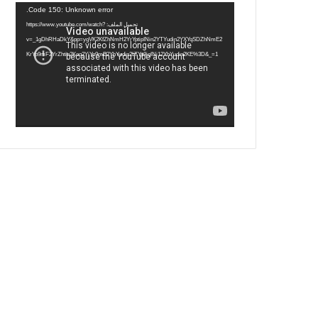
مشغل
Code 150: Unknown error.
الفيديو
ب
ت
ي
ت
تحميل الملف: https://www.youtube.com/watch?
v=_1gDhRHaDkY&pp=ygVK2KfZhNmH2YrYptipINin2YTYudin2YXYqSDZhNmE2
و
ر
و
ق
KrYp9mF2YrZhtin2Kog2YjYp9mE2YbYudin2LTYp9iqINi12YbYudin2KE%3D&_=1
ك
ب
ر
ا
م