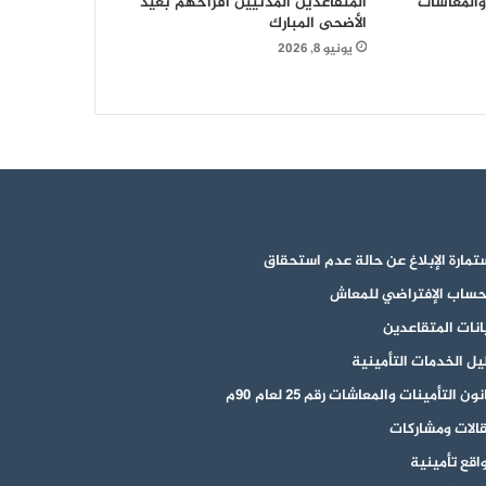
 والمعاشات
المتقاعدين المدنيين أفراحهم بعيد
دورات “طوفان الأقصى”
الأضحى المبارك
يونيو 8, 2026
تمارة الإبلاغ عن حالة عدم استحقاق
حساب الإفتراضي للمعاش
انات المتقاعدين
يل الخدمات التأمينية
ون التأمينات والمعاشات رقم 25 لعام 90م
الات ومشاركات
اقع تأمينية