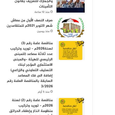
والجمارك للتعريف بقانون
التأمينات
منذ 12 ساعة
صرف النصف الأول من معاش
شهر اكتوبر 2021م للمتقاعدين
منذ يومين
مناقصة عامة رقم (3)
لسنة2026م – توريد وتركيب
عدد ثلاثة مصاعد (للمبنى
الرئيسي للهيئة -والمبنى
الاستثماري المؤجر لبنك
التسليف التعاوني والزراعي)
إضافة الى فك المصاعد
السابقة بالمناقصة العامة رقم
3/2026
منذ 5 أيام
مناقصة عامة رقم (2) لسنة
2026م – توريد وتركيب
منظومة انذار وإطفاء الحرائق