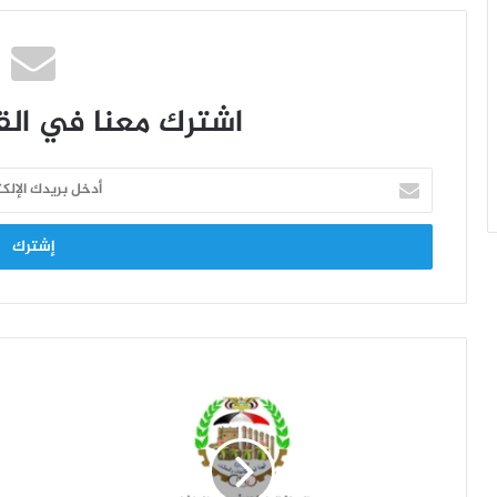
اشترك معنا في القا
أ
د
خ
ل
ب
ر
ي
د
ك
ا
ل
إ
ل
ك