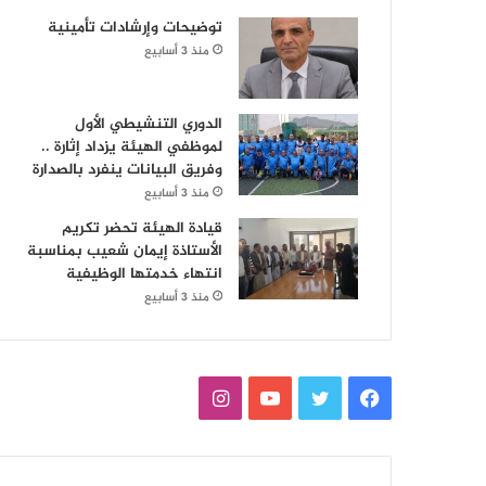
توضيحات وإرشادات تأمينية
منذ 3 أسابيع
الدوري التنشيطي الأول
لموظفي الهيئة يزداد إثارة ..
وفريق البيانات ينفرد بالصدارة
منذ 3 أسابيع
قيادة الهيئة تحضر تكريم
الأستاذة إيمان شعيب بمناسبة
انتهاء خدمتها الوظيفية
منذ 3 أسابيع
ف
ت
ي
ا
ي
و
و
ن
س
ي
ت
س