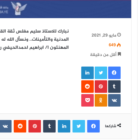
نبارك للاستاذ سليم مغلس ثقة القيا
مايو 29, 2021
المدنية والتأمينات.. ونسأل الله ل
649
المهنئون ا/ ابراهيم احمدالحيفي ر
أقل من دقيقة
فيسبوك
تويتر
لينكدإن
‏Tumblr
بينتيريست
‏Reddit
‏VKontakte
Odnoklassniki
بوكيت
فيسبوك
تويتر
لينكدإن
‏Tumblr
بينتيريست
‏Reddit
شاركها