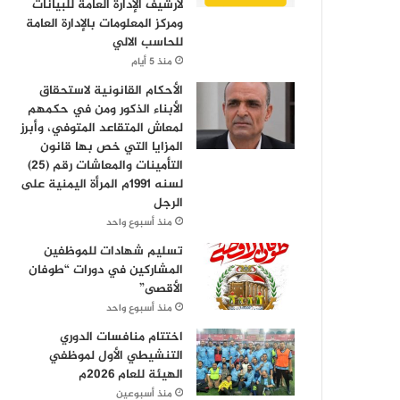
لأرشيف الإدارة العامة للبيانات
ومركز المعلومات بالإدارة العامة
للحاسب الالي
منذ 5 أيام
الأحكام القانونية لاستحقاق
الأبناء الذكور ومن في حكمهم
لمعاش المتقاعد المتوفي، وأبرز
المزايا التي خص بها قانون
التأمينات والمعاشات رقم (25)
لسنه 1991م المرأة اليمنية على
الرجل
منذ أسبوع واحد
تسليم شهادات للموظفين
المشاركين في دورات “طوفان
الأقصى”
منذ أسبوع واحد
اختتام منافسات الدوري
التنشيطي الأول لموظفي
الهيئة للعام 2026م
منذ أسبوعين