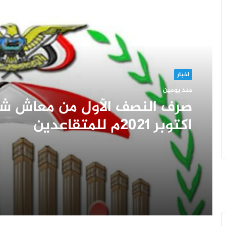
أقرأ التالي
اخبار
منذ يومين
صرف النصف الأول من معاش ش
اكتوبر 2021م للمتقاعدين