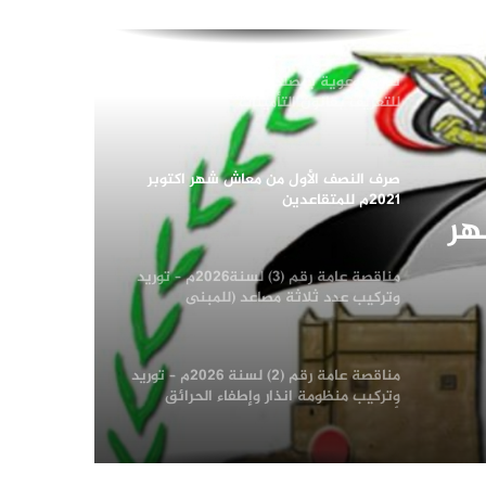
معاش شهر سبتمبر 2021م للمتقاعدين
المدنيين
ندوة توعوية بمصلحة الضرائب والجمارك
للتعريف بقانون التأمينات
صرف النصف الأول من معاش شهر اكتوبر
2021م للمتقاعدين
هر
مناقصة عامة رقم (3) لسنة2026م – توريد
وتركيب عدد ثلاثة مصاعد (للمبنى
الرئيسي للهيئة -والمبنى الاستثماري
المؤجر لبنك التسليف التعاوني والزراعي)
إضافة الى فك المصاعد السابقة
مناقصة عامة رقم (2) لسنة 2026م – توريد
بالمناقصة العامة رقم 3/2026
وتركيب منظومة انذار وإطفاء الحرائق
لأرشيف الإدارة العامة للبيانات ومركز
المعلومات بالإدارة العامة للحاسب الالي
تسليم شهادات للموظفين المشاركين في