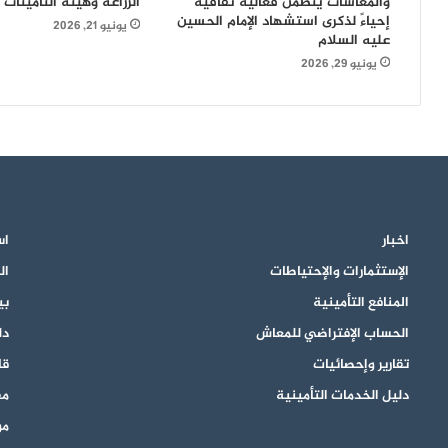
والمعاشات يُنظمن فعالية ثقافية
الزراعة وهيئة التأمينات
إحياءً لذكرى استشهاد الإمام الحسين
يونيو 21, 2026
عليه السلام
يونيو 29, 2026
اخبار
اس
الإستثمارات والإحتياطات
ال
المنافع التأمينية
بي
الحساب الإفتراضي للمعاش
دل
تقارير وإحصائيات
قان
دليل الخدمات التأمينية
مق
مو