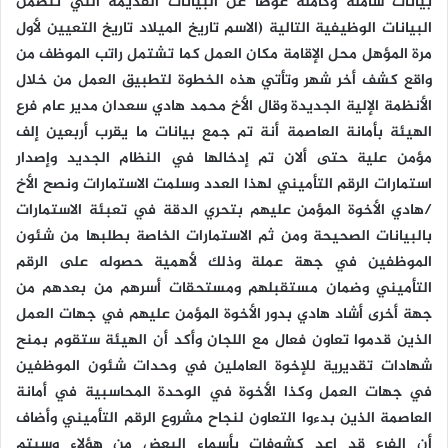
بيانات شاملة وكاملة عوضا عن البيانات القديمة التي تتضمن
البيانات الوظيفية التالية (الاسم تاريخ الميلاد تاريخ التعيين لأول
مرة المؤهل محل الإقامة مكان العمل كما تشتمل راتب الموظف من
واقع كشف أخر شهر وتأتي هذه الخطوة لتطبيق العمل من خلال
الأنظمة الإلية الجديدة وقال الأخ محمد هادي سعدان مدير عام فرع
الهيئة بأمانة العاصمة أنة تم جمع بيانات ما يقرب أربعين إلف
مؤمن علية حتى ألان تم إدخالها في النظام الجديد وإصدار
استمارات الرقم التأميني لهذا العدد وسلمت الاستمارات ونصح الأخ
/هادي الأخوة المؤمن عليهم بتحري الدقة في تعبئة الاستمارات
بالبيانات الصحيحة ومن ثم الاستمارات الخاصة بطلبها من شئون
الموظفين في جهة عملة وذلك لأهمية حصوله على الرقم
التأميني وضمان مستقبلهم ومستحقات أسرهم من بعدهم من
جهة أخرى أشاد هادي بدور الأخوة المؤمن عليهم في جهات العمل
الذين قدموا تعاون فعال مع اللجان وأكد أن الهيئة ستقوم بمنح
شهادات تقديرية للإخوة العاملين في وحدات شئون الموظفين
في جهات العمل وكذا الأخوة في الوحدة المحاسبية في أمانة
العاصمة الذين بدءوا التعاون لنجاح مشروع الرقم التأميني وأضاف
أن الفرع قد اعد كشوفات بأسماء البعض من هؤلاء وسيتم