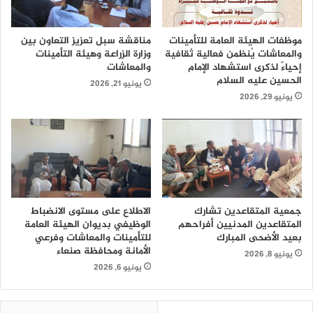
موظفات الهيئة العامة للتأمينات
مناقشة سبل تعزيز التعاون بين
والمعاشات يُنظمن فعالية ثقافية
وزارة الزراعة وهيئة التأمينات
إحياءً لذكرى استشهاد الإمام
والمعاشات
الحسين عليه السلام
يونيو 21, 2026
يونيو 29, 2026
جمعية المتقاعدين تشارك
الاطلاع على مستوى الانضباط
المتقاعدين المدنيين أفراحهم
الوظيفي بديوان الهيئة العامة
بعيد الأضحى المبارك
للتأمينات والمعاشات وفرعي
الأمانة ومحافظة صنعاء
يونيو 8, 2026
يونيو 6, 2026