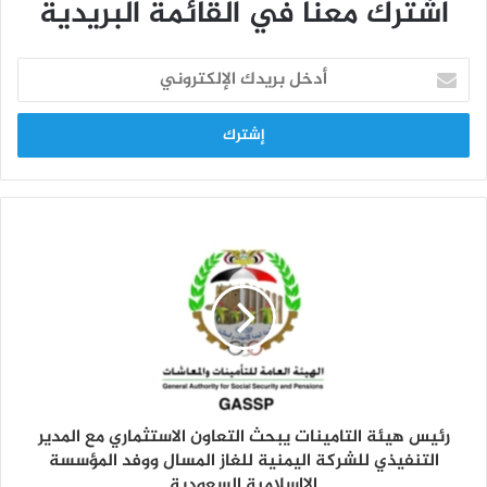
اشترك معنا في القائمة البريدية
أ
د
خ
ل
ب
ر
ي
د
ك
ا
ل
إ
ل
ك
ت
ر
و
رئيس هيئة التامينات يبحث التعاون الاستثماري مع المدير
ن
التنفيذي للشركة اليمنية للغاز المسال ووفد المؤسسة
ي
الااسلامية السعودية