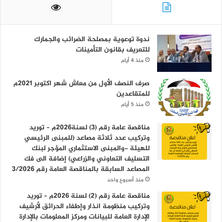
ندوة توعوية بمصلحة الضرائب والجمارك
للتعريف بقانون التأمينات
منذ 4 أيام
صرف النصف الأول من معاش شهر اكتوبر 2021م
للمتقاعدين
منذ 5 أيام
مناقصة عامة رقم (3) لسنة2026م – توريد
وتركيب عدد ثلاثة مصاعد (للمبنى الرئيسي
للهيئة -والمبنى الاستثماري المؤجر لبنك
التسليف التعاوني والزراعي) إضافة الى فك
المصاعد السابقة بالمناقصة العامة رقم 3/2026
منذ أسبوع واحد
مناقصة عامة رقم (2) لسنة 2026م – توريد
وتركيب منظومة انذار وإطفاء الحرائق لأرشيف
الإدارة العامة للبيانات ومركز المعلومات بالإدارة