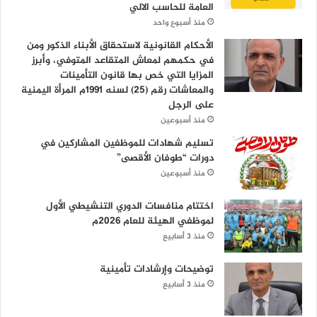
العامة للحاسب الالي
منذ أسبوع واحد
الأحكام القانونية لاستحقاق الأبناء الذكور ومن
في حكمهم لمعاش المتقاعد المتوفي، وأبرز
المزايا التي خص بها قانون التأمينات
والمعاشات رقم (25) لسنه 1991م المرأة اليمنية
على الرجل
منذ أسبوعين
تسليم شهادات للموظفين المشاركين في
دورات “طوفان الأقصى”
منذ أسبوعين
اختتام منافسات الدوري التنشيطي الأول
لموظفي الهيئة للعام 2026م
منذ 3 أسابيع
توضيحات وإرشادات تأمينية
منذ 3 أسابيع