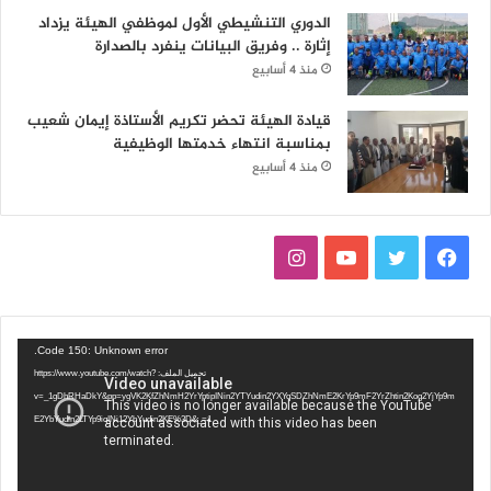
الدوري التنشيطي الأول لموظفي الهيئة يزداد
إثارة .. وفريق البيانات ينفرد بالصدارة
منذ 4 أسابيع
قيادة الهيئة تحضر تكريم الأستاذة إيمان شعيب
بمناسبة انتهاء خدمتها الوظيفية
منذ 4 أسابيع
ف
ت
ي
ا
ي
و
و
ن
س
ي
ت
س
مشغل
Code 150: Unknown error.
الفيديو
تحميل الملف: https://www.youtube.com/watch?
ب
ت
ي
ت
v=_1gDhRHaDkY&pp=ygVK2KfZhNmH2YrYptipINin2YTYudin2YXYqSDZhNmE2KrYp9mF2YrZhtin2Kog2YjYp9m
E2YbYudin2LTYp9iqINi12YbYudin2KE%3D&_=1
و
ر
و
ق
ك
ب
ر