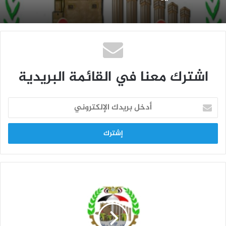
اشترك معنا في القائمة البريدية
أ
د
خ
ل
ب
ر
ي
د
ك
ا
ل
إ