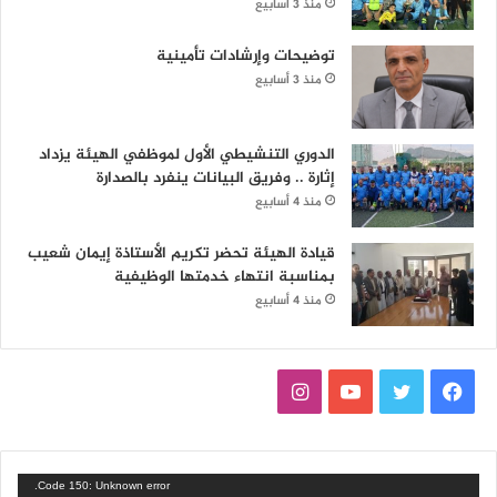
منذ 3 أسابيع
توضيحات وإرشادات تأمينية
منذ 3 أسابيع
الدوري التنشيطي الأول لموظفي الهيئة يزداد
إثارة .. وفريق البيانات ينفرد بالصدارة
منذ 4 أسابيع
قيادة الهيئة تحضر تكريم الأستاذة إيمان شعيب
بمناسبة انتهاء خدمتها الوظيفية
منذ 4 أسابيع
ف
ت
ي
ا
ي
و
و
ن
س
ي
ت
س
مشغل
Code 150: Unknown error.