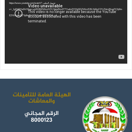
الفيديو
تحميل الملف: https://www.youtube.com/watch?
ب
ت
ي
ت
v=_1gDhRHaDkY&pp=ygVK2KfZhNmH2YrYptipINin2YTYudin2YXYqSDZhNmE2KrYp9mF2YrZhtin2Kog2YjYp9m
E2YbYudin2LTYp9iqINi12YbYudin2KE%3D&_=1
و
ر
و
ق
ك
ب
ر
ا
م
الهيئة العامة للتأمينات
والمعاشات
الرقم المجاني
8000123