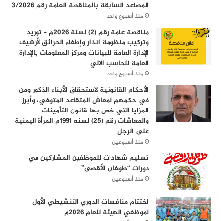
المصاعد السابقة بالمناقصة العامة رقم 3/2026
منذ أسبوع واحد
مناقصة عامة رقم (2) لسنة 2026م – توريد
وتركيب منظومة انذار وإطفاء الحرائق لأرشيف
الإدارة العامة للبيانات ومركز المعلومات بالإدارة
العامة للحاسب الالي
منذ أسبوع واحد
الأحكام القانونية لاستحقاق الأبناء الذكور ومن
في حكمهم لمعاش المتقاعد المتوفي، وأبرز
المزايا التي خص بها قانون التأمينات
والمعاشات رقم (25) لسنه 1991م المرأة اليمنية
على الرجل
منذ أسبوعين
تسليم شهادات للموظفين المشاركين في
دورات “طوفان الأقصى”
منذ أسبوعين
اختتام منافسات الدوري التنشيطي الأول
لموظفي الهيئة للعام 2026م