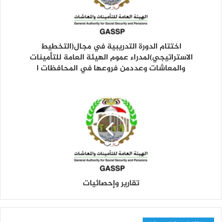
ل
ك
ت
ر
و
اختتام الدورة التدريبية في مجال(التخطيط
ن
الاستراتيجي)لمدراء عموم الهيئة العامة للتأمينات
ي
والمعاشات وعددمن فروعها في المحافظات ا
تقارير وإحصائيات