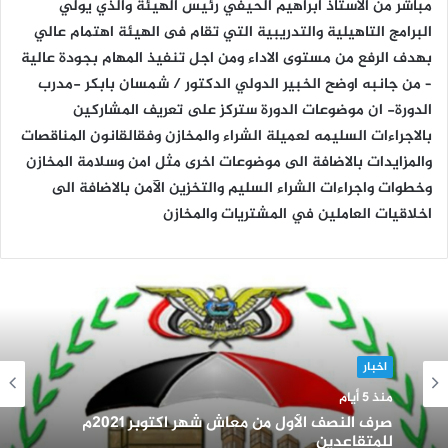
مباشر من الأستاذ ابراهيم الحيفي رئيس الهيئة والذي يولي
البرامج التاهيلية والتدريبية التي تقام فى الهيئة اهتمام عالي
بهدف الرفع من مستوى الاداء ومن اجل تنفيذ المهام بجودة عالية
– من جانبه اوضح الخبير الدولي الدكتور / شمسان بابكر -مدرب
الدورة- ان موضوعات الدورة ستركز على تعريف المشاركين
بالاجراءات السليمه لعميلة الشراء والمخازن وفقالقانون المناقصات
والمزايدات بالاضافة الى موضوعات اخرى مثل امن وسلامة المخازن
وخطوات واجراءات الشراء السليم والتخزين الآمن بالاضافة الى
اخلاقيات العاملين في المشتريات والمخازن
اخبار
منذ 5 أيام
صرف النصف الأول من معاش شهر اكتوبر 2021م
للمتقاعدين