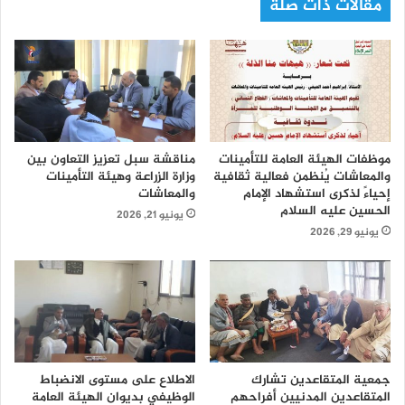
مقالات ذات صلة
موظفات الهيئة العامة للتأمينات
مناقشة سبل تعزيز التعاون بين
والمعاشات يُنظمن فعالية ثقافية
وزارة الزراعة وهيئة التأمينات
إحياءً لذكرى استشهاد الإمام
والمعاشات
الحسين عليه السلام
يونيو 21, 2026
يونيو 29, 2026
جمعية المتقاعدين تشارك
الاطلاع على مستوى الانضباط
المتقاعدين المدنيين أفراحهم
الوظيفي بديوان الهيئة العامة