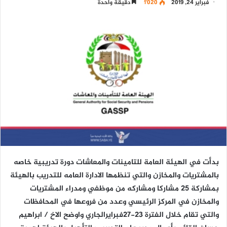
فبراير 24, 2019
1٬020
دقيقة واحدة
بدأت في الهيئة العامة للتامينات والمعاشات دورة تدريبية خاصه
بالمشتريات والمخازن والتي تنظمها الادارة العامه للتدريب بالهيئة
بمشاركة 25 مشاركا ومشاركه من موظفي ومدراء المشتريات
والمخازن في المركز الرئيسي وعدد من فروعها في المحافظات
والتي تقام خلال الفترة 23-27فبرايرالجاري واوضح الاخ / ابراهيم