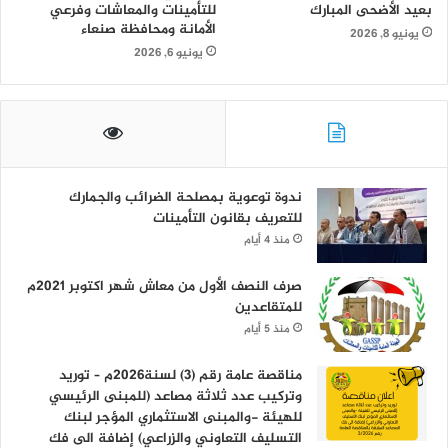
بعيد الأضحى المبارك
للتأمينات والمعاشات وفرعي
الأمانة ومحافظة صنعاء
يونيو 8, 2026
يونيو 6, 2026
ندوة توعوية بمصلحة الضرائب والجمارك
للتعريف بقانون التأمينات
منذ 4 أيام
صرف النصف الأول من معاش شهر اكتوبر 2021م
للمتقاعدين
منذ 5 أيام
مناقصة عامة رقم (3) لسنة2026م – توريد
وتركيب عدد ثلاثة مصاعد (للمبنى الرئيسي
للهيئة -والمبنى الاستثماري المؤجر لبنك
التسليف التعاوني والزراعي) إضافة الى فك