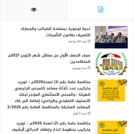
ندوة توعوية بمصلحة الضرائب والجمارك
للتعريف بقانون التأمينات
منذ 24 ساعة
صرف النصف الأول من معاش شهر اكتوبر 2021م
للمتقاعدين
منذ يومين
مناقصة عامة رقم (3) لسنة2026م – توريد
وتركيب عدد ثلاثة مصاعد (للمبنى الرئيسي
للهيئة -والمبنى الاستثماري المؤجر لبنك
التسليف التعاوني والزراعي) إضافة الى فك
المصاعد السابقة بالمناقصة العامة رقم 3/2026
منذ 5 أيام
مناقصة عامة رقم (2) لسنة 2026م – توريد
وتركيب منظومة انذار وإطفاء الحرائق لأرشيف