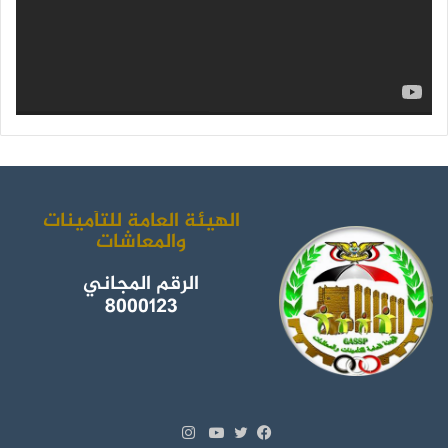
ك
ب
ر
ا
م
الهيئة العامة للتأمينات
والمعاشات
الرقم المجاني
8000123
انستقرام