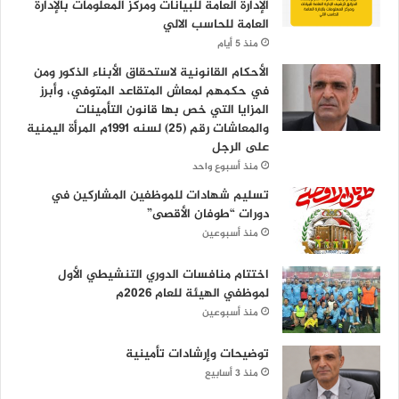
الإدارة العامة للبيانات ومركز المعلومات بالإدارة
العامة للحاسب الالي
منذ 5 أيام
الأحكام القانونية لاستحقاق الأبناء الذكور ومن
في حكمهم لمعاش المتقاعد المتوفي، وأبرز
المزايا التي خص بها قانون التأمينات
والمعاشات رقم (25) لسنه 1991م المرأة اليمنية
على الرجل
منذ أسبوع واحد
تسليم شهادات للموظفين المشاركين في
دورات “طوفان الأقصى”
منذ أسبوعين
اختتام منافسات الدوري التنشيطي الأول
لموظفي الهيئة للعام 2026م
منذ أسبوعين
توضيحات وإرشادات تأمينية
منذ 3 أسابيع