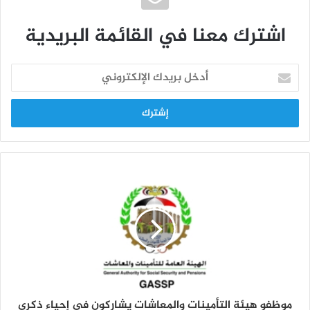
اشترك معنا في القائمة البريدية
أ
د
خ
ل
ب
ر
ي
د
ك
ا
ل
إ
ل
ك
ت
ر
و
موظفو هيئة التأمينات والمعاشات يشاركون في إحياء ذكرى