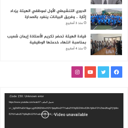
الدوري التنشيطي الأول لموظفي الهيئة يزداد
إثارة .. وفريق البيانات ينفرد بالصدارة
منذ 3 أسابيع
قيادة الهيئة تحضر تكريم الأستاذة إيمان شعيب
بمناسبة انتهاء خدمتها الوظيفية
منذ 4 أسابيع
ف
ت
ي
ا
ي
و
و
ن
س
ي
ت
س
مشغل
Code 150: Unknown error.
الفيديو
تحميل الملف: https://www.youtube.com/watch?
ب
ت
ي
ت
v=_1gDhRHaDkY&pp=ygVK2KfZhNmH2YrYptipINin2YTYudin2YXYqSDZhNmE2KrYp9mF2YrZhtin2Kog2YjYp9m
E2YbYudin2LTYp9iqINi12YbYudin2KE%3D&_=1
و
ر
و
ق