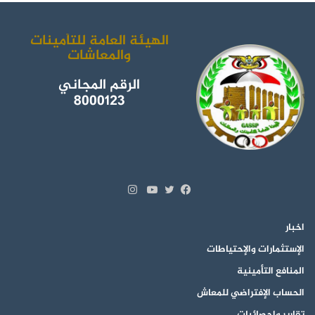
الهيئة العامة للتأمينات
والمعاشات
الرقم المجاني
8000123
انستقرام
تويتر
فيسبوك
يوتيوب
اخبار
الإستثمارات والإحتياطات
المنافع التأمينية
الحساب الإفتراضي للمعاش
تقارير وإحصائيات