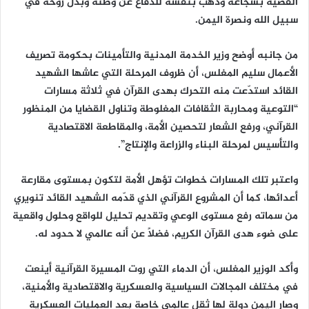
القضية بشجاعة وذهب بنفسه للدفاع عن وطنه وبذل روحه في
سبيل الله ونصرة اليمن.
من جانبه أوضح وزير الخدمة المدنية والتأمينات بحكومة تصريف
الأعمال سليم المغلس، أن ظروف المرحلة التي عاشها الشهيد
القائد استدّعت منه التحرك بهدى القرآن في ثلاثة مسارات
“التوعية ومحاربة الثقافات المغلوطة وتناول القضايا من المنظور
القرآني، ورفع الشعار لتحصين الأمة، والمقاطعة الاقتصادية
والتأسيس لمرحلة البناء والزراعة والإنتاج”.
واعتبر تلك المسارات خطوات تؤهل الأمة لتكون بمستوى مقارعة
أعدائها، كما أن المشروع القرآني الذي قدّمه الشهيد القائد تنويري
من سماته رفع مستوى الوعي وتقديم تحليل للواقع وحلول واقعية
على ضوء هدى القرآن الكريم، فضلاً عن أنه عالمي لا حدود له.
وأكد الوزير المغلس، أن الدماء التي روت المسيرة القرآنية أينعت
في مختلف المجالات السياسية والعسكرية والاقتصادية والأمنية،
وصار اليمن دولة لها ثقل عالمي خاصة بعد العمليات العسكرية