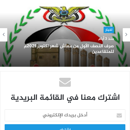
إعلانات
منذ 6 أيام
اخبار
منذ 3 أيام
مناقصة عامة رقم (3) لسنة2026م – توريد وتركيب
عدد ثلاثة مصاعد (للمبنى الرئيسي للهيئة
-والمبنى الاستثماري المؤجر لبنك التسليف
التعاوني والزراعي) إضافة الى فك المصاعد
السابقة بالمناقصة العامة رقم 3/2026
صرف النصف الأول من معاش شهر اكتوبر 2021م
للمتقاعدين
اشترك معنا في القائمة البريدية
أدخل
بريدك
الإلكتروني