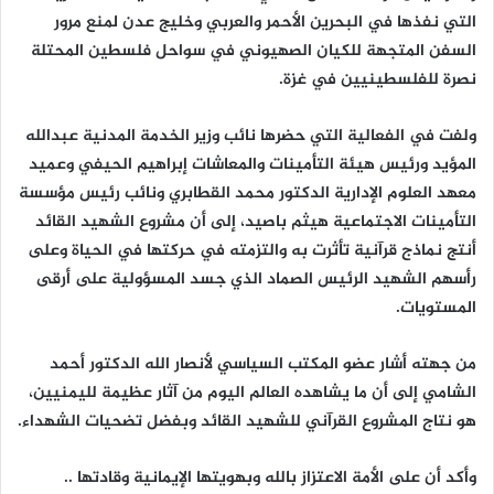
التي نفذها في البحرين الأحمر والعربي وخليج عدن لمنع مرور
السفن المتجهة للكيان الصهيوني في سواحل فلسطين المحتلة
نصرة للفلسطينيين في غزة.
ولفت في الفعالية التي حضرها نائب وزير الخدمة المدنية عبدالله
المؤيد ورئيس هيئة التأمينات والمعاشات إبراهيم الحيفي وعميد
معهد العلوم الإدارية الدكتور محمد القطابري ونائب رئيس مؤسسة
التأمينات الاجتماعية هيثم باصيد، إلى أن مشروع الشهيد القائد
أنتج نماذج قرآنية تأثرت به والتزمته في حركتها في الحياة وعلى
رأسهم الشهيد الرئيس الصماد الذي جسد المسؤولية على أرقى
المستويات.
من جهته أشار عضو المكتب السياسي لأنصار الله الدكتور أحمد
الشامي إلى أن ما يشاهده العالم اليوم من آثار عظيمة لليمنيين،
هو نتاج المشروع القرآني للشهيد القائد وبفضل تضحيات الشهداء.
وأكد أن على الأمة الاعتزاز بالله وبهويتها الإيمانية وقادتها ..