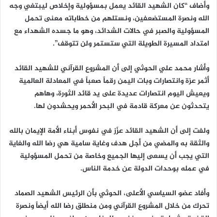
وأضاف “كان الشهيد القائد يعمل بمسؤولية وإخلاص ليبتغي وجه
الله ونصرة المستضعفين، ونستلهم من خطاباته معنى تحمل
المسؤولية والصبر في حالات الشدائد، وهو ما جسده الشهداء مع
امتداد المسيرة الطويلة التي ستستمر ولن تتوقف”.
وأشار محمد علي الحوثي إلى أن المشروع القرآني للشهيد القائد
أثمر عزة وانتصارات وبات اليمن رقماً صعباً في المعادلة العالمية
ويعيش اليوم انتصارات عديدة على يد قائد الثورة، وهاهم
يتحدثون عن معركة قادمة في البحر الأحمر ويحشدون لها.
ولفت إلى أن الشهيد القائد عزّز في نفوس أبناء الأمة الإيمان بالله
والثقة به والمضي من أجل هدف وغاية سامية هي رضا الله والغاية
التي يجب أن يسعى إليها الجميع وخاصة من تحمل المسؤولية
في عمله بوحدات الدولة عن خدمة الناس.
وأفاد عضو السياسي الأعلى، الحوثي بأن الرئيس الشهيد الصماد
تحرك من خلال المشروع القرآني ومن منطلق رضا الله أيضاً ونصرة