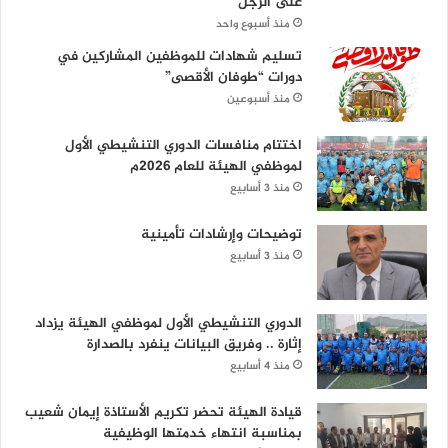
على الرجل
منذ أسبوع واحد
تسليم شهادات للموظفين المشاركين في
دورات “طوفان الأقصى”
منذ أسبوعين
اختتام منافسات الدوري التنشيطي الأول
لموظفي الهيئة للعام 2026م
منذ 3 أسابيع
توضيحات وإرشادات تأمينية
منذ 3 أسابيع
الدوري التنشيطي الأول لموظفي الهيئة يزداد
إثارة .. وفريق البيانات ينفرد بالصدارة
منذ 4 أسابيع
قيادة الهيئة تحضر تكريم الأستاذة إيمان شعيب
بمناسبة انتهاء خدمتها الوظيفية