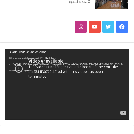
منذ 4 أسابيع
فيسبوك
تويتر
يوتيوب
انستقرام
مشغل
Code 150: Unknown error.
الفيديو
تحميل الملف: https://www.youtube.com/watch?
v=_1gDhRHaDkY&pp=ygVK2KfZhNmH2YrYptipINin2YTYudin2YXYqSDZhNmE2KrYp9mF2YrZhtin2Kog2YjYp9m
E2YbYudin2LTYp9iqINi12YbYudin2KE%3D&_=1