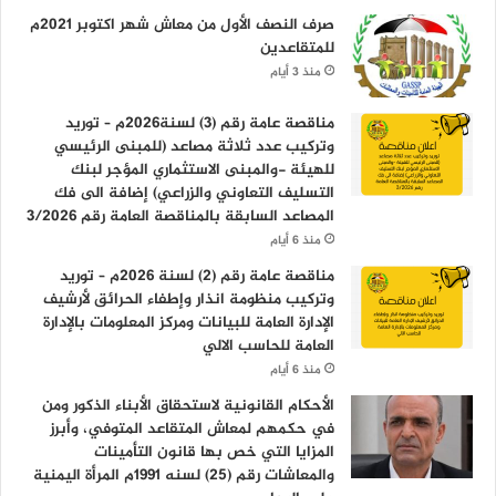
صرف النصف الأول من معاش شهر اكتوبر 2021م
للمتقاعدين
منذ 3 أيام
مناقصة عامة رقم (3) لسنة2026م – توريد
وتركيب عدد ثلاثة مصاعد (للمبنى الرئيسي
للهيئة -والمبنى الاستثماري المؤجر لبنك
التسليف التعاوني والزراعي) إضافة الى فك
المصاعد السابقة بالمناقصة العامة رقم 3/2026
منذ 6 أيام
مناقصة عامة رقم (2) لسنة 2026م – توريد
وتركيب منظومة انذار وإطفاء الحرائق لأرشيف
الإدارة العامة للبيانات ومركز المعلومات بالإدارة
العامة للحاسب الالي
منذ 6 أيام
الأحكام القانونية لاستحقاق الأبناء الذكور ومن
في حكمهم لمعاش المتقاعد المتوفي، وأبرز
المزايا التي خص بها قانون التأمينات
والمعاشات رقم (25) لسنه 1991م المرأة اليمنية