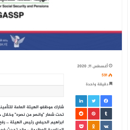
أغسطس 11, 2020
591
دقيقة واحدة
فيسبوك
تويتر
لينكدإن
شارك موظفو الهيئة العامة للتأمينا
‏Tumblr
بينتيريست
‏Reddit
تحت شعار "وانصر من نصره" وخلال 
‏VKontakte
Odnoklassniki
بوكيت
ابراهيم الحيفي رئيس الهيئة ،، رف
المناسبة العظيمة ،، وقد تحدث ف