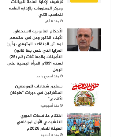
لأرشيف الإدارة العامة للبيانات
ومركز المعلومات بالإدارة العامة
للحاسب الالي
منذ 6 أيام
الأحكام القانونية لاستحقاق
الأبناء الذكور ومن في حكمهم
لمعاش المتقاعد المتوفي، وأبرز
المزايا التي خص بها قانون
التأمينات والمعاشات رقم (25)
لسنه 1991م المرأة اليمنية على
الرجل
منذ أسبوع واحد
تسليم شهادات للموظفين
المشاركين في دورات “طوفان
الأقصى”
منذ أسبوعين
اختتام منافسات الدوري
التنشيطي الأول لموظفي
الهيئة للعام 2026م
منذ 3 أسابيع