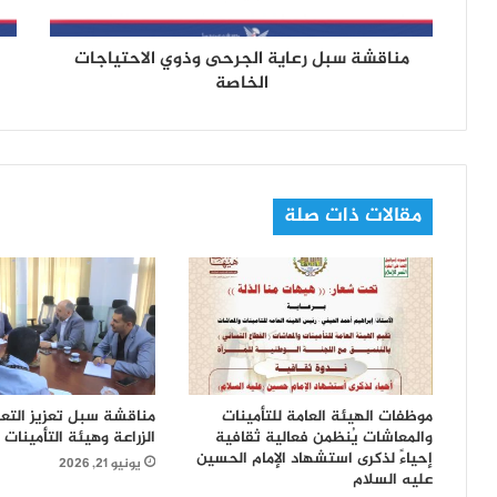
و
ن
مناقشة سبل رعاية الجرحى وذوي الاحتياجات
ي
الخاصة
مقالات ذات صلة
موظفات الهيئة العامة للتأمينات
مناقشة سبل تعزيز التعاو
والمعاشات يُنظمن فعالية ثقافية
الزراعة وهيئة التأمينات
إحياءً لذكرى استشهاد الإمام الحسين
يونيو 21, 2026
عليه السلام