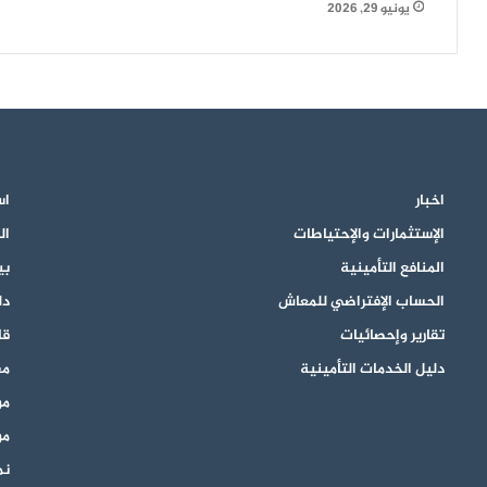
يونيو 29, 2026
اخبار
اس
الإستثمارات والإحتياطات
ال
المنافع التأمينية
بي
الحساب الإفتراضي للمعاش
دل
تقارير وإحصائيات
قان
دليل الخدمات التأمينية
مق
مو
مو
نم