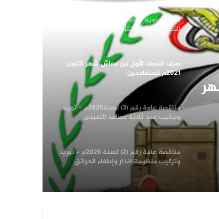
ندوة توعوية بمصلحة الضرائب والجمارك
للتعريف بقانون التأمينات
صرف النصف الأول من معاش شهر اكتوبر
2021م للمتقاعدين
هر
مناقصة عامة رقم (3) لسنة2026م – توريد
وتركيب عدد ثلاثة مصاعد (للمبنى
الرئيسي للهيئة -والمبنى الاستثماري
المؤجر لبنك التسليف التعاوني والزراعي)
إضافة الى فك المصاعد السابقة
مناقصة عامة رقم (2) لسنة 2026م – توريد
بالمناقصة العامة رقم 3/2026
وتركيب منظومة انذار وإطفاء الحرائق
لأرشيف الإدارة العامة للبيانات ومركز
المعلومات بالإدارة العامة للحاسب الالي
تسليم شهادات للموظفين المشاركين في
دورات “طوفان الأقصى”