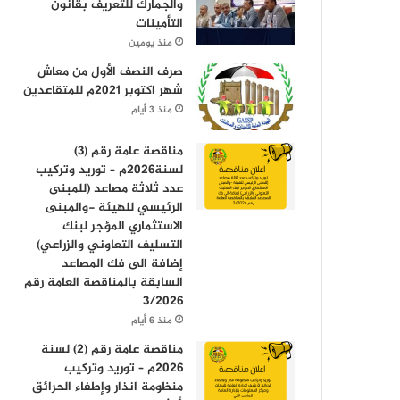
والجمارك للتعريف بقانون
التأمينات
منذ يومين
صرف النصف الأول من معاش
شهر اكتوبر 2021م للمتقاعدين
منذ 3 أيام
مناقصة عامة رقم (3)
لسنة2026م – توريد وتركيب
عدد ثلاثة مصاعد (للمبنى
الرئيسي للهيئة -والمبنى
الاستثماري المؤجر لبنك
التسليف التعاوني والزراعي)
إضافة الى فك المصاعد
السابقة بالمناقصة العامة رقم
3/2026
منذ 6 أيام
مناقصة عامة رقم (2) لسنة
2026م – توريد وتركيب
منظومة انذار وإطفاء الحرائق