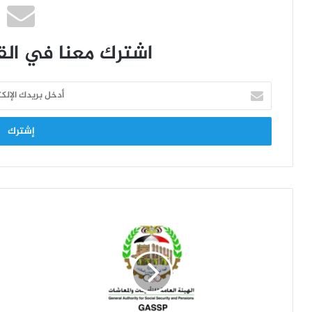
اشترك معنا في القا
أ
د
خ
ل
ب
ر
ي
د
ك
ا
ل
إ
ل
ك
ت
ر