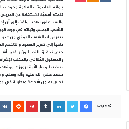
بامانه العاصمة ،، العلامة محمد صا
كلمته أهميّة الاستفادة من الدروس 
والسير على نهجه. ولفت إلى أن إحيا
الشعب اليمني وثباته في وجه قوى ال
يتعرض له الشعب اليمني من عدوان و
داعياً إلى تعزيز الصمود والتلاحم ا
حتى تحقيق النصر المؤزر. فيما أشار 
والمسئول الثقافي بالمكتب الإشرافي 
سيضبط مسار الأمة برموزها ومنهجهم
محمد صلى الله عليه وآله وسلم. واس
تحلى به من شجاعة وبطولة في موا
فيسبوك
تويتر
لينكدإن
‏Tumblr
بينتيريست
‏Reddit
شاركها