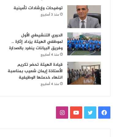
توضيحات وإرشادات تأمينية
منذ 3 أسابيع
الدوري التنشيطي الأول
لموظفي الهيئة يزداد إثارة ..
وفريق البيانات ينفرد بالصدارة
منذ 4 أسابيع
قيادة الهيئة تحضر تكريم
الأستاذة إيمان شعيب بمناسبة
انتهاء خدمتها الوظيفية
منذ 4 أسابيع
ف
ت
ي
ا
ي
و
و
ن