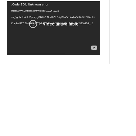
س
ي
ت
س
مشغل
Code 150: Unknown error.
الفيديو
ب
ت
ي
ت
تحميل الملف: https://www.youtube.com/watch?
v=_1gDhRHaDkY&pp=ygVK2KfZhNmH2YrYptipINin2YTYudin2YXYqSDZhNmE2
و
ر
و
ق
KrYp9mF2YrZhtin2Kog2YjYp9mE2YbYudin2LTYp9iqINi12YbYudin2KE%3D&_=1
ك
ب
ر
ا
م