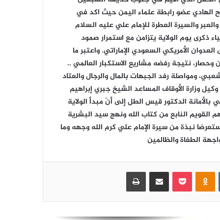
لح الهادي عضو رابطة علماء اليمن حيث اكد في
اختتام منافسات الدوري التنشيطي الأول
والعبر والسيرة العطرة للإمام علي عليه السلام
لموظفي الهيئة للعام 2026م
ء ذكرى يوم الولاية يتزامن مع استمرار صمود
عدوان الأمريكي السعودي الإماراتي. واعتبر ما
الدوري التنشيطي الأول لموظفي الهيئة
حصار، نتيجة رفضه مشاريع الاستكبار العالمي ..
يزداد إثارة .. وفريق البيانات ينفرد بالصدارة
لشعبي، ومواصلة رفد الجبهات بالمال والرجال والعتاد
وكيل وزارة الأوقاف المساعد الشيخ جبري إبراهيم
بالأمانة الدكتور قيس الطل إلى أنّ مبدأ الولاية
قيادة الهيئة تحضر تكريم الأستاذة إيمان
 القويم النابع من كتاب الله ونهج سيد البشرية
شعيب بمناسبة انتهاء خدمتها الوظيفية
تعرضا نبذة من سيرة الإمام علي كرم الله وجهه وما
جهة الطغاة والظالمين
افتتاح منافسات الدوري الرياضي
التنشيطي الأول للعام 2026 بالهيئة
العامة للتأمينات والمعاشات
‏VKontakte
Odnoklassniki
بوكيت
مشاركة عبر البريد
طباعة
هيئة التأمينات تصرف النصف الثاني من
معاش شهر سبتمبر 2021م للمتقاعدين
المدنيين