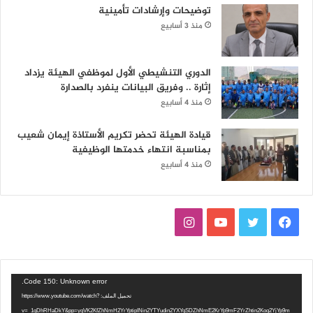
توضيحات وإرشادات تأمينية
منذ 3 أسابيع
الدوري التنشيطي الأول لموظفي الهيئة يزداد
إثارة .. وفريق البيانات ينفرد بالصدارة
منذ 4 أسابيع
قيادة الهيئة تحضر تكريم الأستاذة إيمان شعيب
بمناسبة انتهاء خدمتها الوظيفية
منذ 4 أسابيع
ف
ت
ي
ا
ي
و
و
ن
س
ي
ت
س
مشغل
Code 150: Unknown error.
الفيديو
تحميل الملف: https://www.youtube.com/watch?
ب
ت
ي
ت
v=_1gDhRHaDkY&pp=ygVK2KfZhNmH2YrYptipINin2YTYudin2YXYqSDZhNmE2KrYp9mF2YrZhtin2Kog2YjYp9m