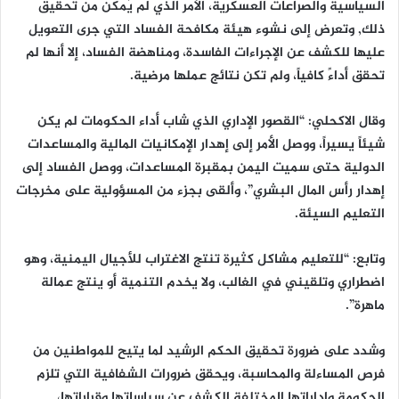
السياسية والصراعات العسكرية، الأمر الذي لم يُمكن من تحقيق
ذلك, وتعرض إلى نشوء هيئة مكافحة الفساد التي جرى التعويل
عليها للكشف عن الإجراءات الفاسدة، ومناهضة الفساد، إلا أنها لم
تحقق أداءً كافياً، ولم تكن نتائج عملها مرضية.
وقال الاكحلي: “القصور الإداري الذي شاب أداء الحكومات لم يكن
شيئاً يسيراً، ووصل الأمر إلى إهدار الإمكانيات المالية والمساعدات
الدولية حتى سميت اليمن بمقبرة المساعدات، ووصل الفساد إلى
إهدار رأس المال البشري”، وألقى بجزء من المسؤولية على مخرجات
التعليم السيئة.
وتابع: “للتعليم مشاكل كثيرة تنتج الاغتراب للأجيال اليمنية، وهو
اضطراري وتلقيني في الغالب، ولا يخدم التنمية أو ينتج عمالة
ماهرة”.
وشدد على ضرورة تحقيق الحكم الرشيد لما يتيح للمواطنين من
فرص المساءلة والمحاسبة، ويحقق ضرورات الشفافية التي تلزم
الحكومة وإداراتها المختلفة الكشف عن سياساتها وقراراتها،