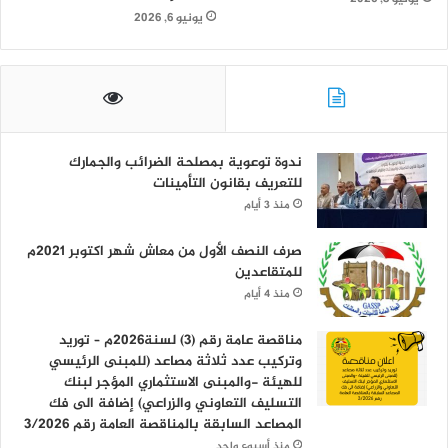
يونيو 6, 2026
ندوة توعوية بمصلحة الضرائب والجمارك
للتعريف بقانون التأمينات
منذ 3 أيام
صرف النصف الأول من معاش شهر اكتوبر 2021م
للمتقاعدين
منذ 4 أيام
مناقصة عامة رقم (3) لسنة2026م – توريد
وتركيب عدد ثلاثة مصاعد (للمبنى الرئيسي
للهيئة -والمبنى الاستثماري المؤجر لبنك
التسليف التعاوني والزراعي) إضافة الى فك
المصاعد السابقة بالمناقصة العامة رقم 3/2026
منذ أسبوع واحد