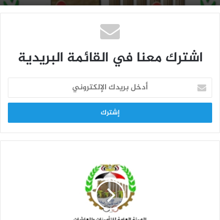
اشترك معنا في القائمة البريدية
أ
د
خ
ل
ب
ر
ي
د
ك
ا
ل
إ
ل
ك