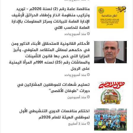
مناقصة عامة رقم (2) لسنة 2026م – توريد
وتركيب منظومة انذار وإطفاء الحرائق لأرشيف
الإدارة العامة للبيانات ومركز المعلومات بالإدارة
العامة للحاسب الالي
منذ أسبوع واحد
الأحكام القانونية لاستحقاق الأبناء الذكور ومن
في حكمهم لمعاش المتقاعد المتوفي، وأبرز
المزايا التي خص بها قانون التأمينات
والمعاشات رقم (25) لسنه 1991م المرأة اليمنية
على الرجل
منذ أسبوع واحد
تسليم شهادات للموظفين المشاركين في
دورات “طوفان الأقصى”
منذ أسبوعين
اختتام منافسات الدوري التنشيطي الأول
لموظفي الهيئة للعام 2026م
منذ 3 أسابيع