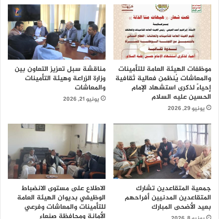
موظفات الهيئة العامة للتأمينات
مناقشة سبل تعزيز التعاون بين
والمعاشات يُنظمن فعالية ثقافية
وزارة الزراعة وهيئة التأمينات
إحياءً لذكرى استشهاد الإمام
والمعاشات
الحسين عليه السلام
يونيو 21, 2026
يونيو 29, 2026
جمعية المتقاعدين تشارك
الاطلاع على مستوى الانضباط
المتقاعدين المدنيين أفراحهم
الوظيفي بديوان الهيئة العامة
بعيد الأضحى المبارك
للتأمينات والمعاشات وفرعي
الأمانة ومحافظة صنعاء
يونيو 8, 2026