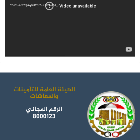
E2YbYudin2LTYp9iqINi12YbYudin2KE%3D&_=1
و
ر
و
ق
ك
ب
ر
ا
م
الهيئة العامة للتأمينات
والمعاشات
الرقم المجاني
8000123