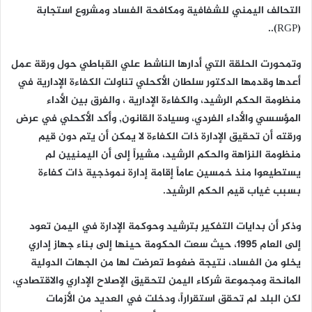
التحالف اليمني للشفافية ومكافحة الفساد ومشروع استجابة
(RGP)..
وتمحورت الحلقة التي أدارها الناشط علي القباطي حول ورقة عمل
أعدها وقدمها الدكتور سلطان الأكحلي تناولت الكفاءة الإدارية في
منظومة الحكم الرشيد، والكفاءة الإدارية ، والفرق بين الأداء
المؤسسي والأداء الفردي، وسيادة القانون, وأكد الأكحلي في عرض
ورقته أن تحقيق الإدارة ذات الكفاءة لا يمكن أن يتم دون قيم
منظومة النزاهة والحكم الرشيد، مشيراً إلى أن اليمنيين لم
يستطيعوا منذ خمسين عاماً إقامة إدارة نموذجية ذات كفاءة
بسبب غياب قيم الحكم الرشيد.
وذكر أن بدايات التفكير بترشيد وحوكمة الإدارة في اليمن تعود
إلى العام 1995، حيث سعت الحكومة حينها إلى بناء جهاز إداري
يخلو من الفساد، نتيجة ضغوط تعرضت لها من الجهات الدولية
المانحة ومجموعة شركاء اليمن لتحقيق الإصلاح الإداري والاقتصادي،
لكن البلد لم تحقق استقراراً، ودخلت في العديد من الأزمات