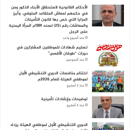
الأحكام القانونية لاستحقاق الأبناء الذكور ومن
في حكمهم لمعاش المتقاعد المتوفي، وأبرز
المزايا التي خص بها قانون التأمينات
والمعاشات رقم (25) لسنه 1991م المرأة اليمنية
على الرجل
منذ أسبوع واحد
تسليم شهادات للموظفين المشاركين في
دورات “طوفان الأقصى”
منذ أسبوعين
اختتام منافسات الدوري التنشيطي الأول
لموظفي الهيئة للعام 2026م
منذ 3 أسابيع
توضيحات وإرشادات تأمينية
منذ 3 أسابيع
الدوري التنشيطي الأول لموظفي الهيئة يزداد