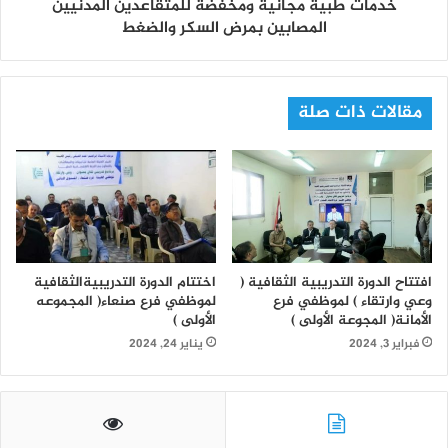
خدمات طبية مجانية ومخفّضة للمتقاعدين المدنيين
المصابين بمرض السكر والضغط
مقالات ذات صلة
افتتاح الدورة التدريبية الثقافية (
اختتام الدورة التدريبيةالثقافية
وعي وارتقاء ) لموظفي فرع
لموظفي فرع صنعاء( المجموعه
الأمانة( المجوعة الأولى )
الأولى )
فبراير 3, 2024
يناير 24, 2024