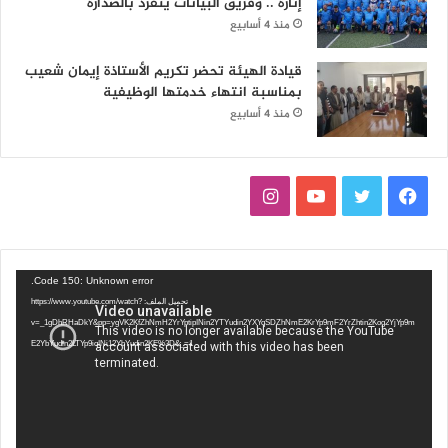
إثارة .. وفريق البيانات ينفرد بالصدارة
منذ 4 أسابيع
قيادة الهيئة تحضر تكريم الأستاذة إيمان شعيب
بمناسبة انتهاء خدمتها الوظيفية
منذ 4 أسابيع
فيسبوك
تويتر
يوتيوب
انستقرام
مشغل
Code 150: Unknown error.
الفيديو
تحميل الملف: https://www.youtube.com/watch?
v=_1gDhRHaDkY&pp=ygVK2KfZhNmH2YrYptipINin2YTYudin2YXYqSDZhNmE2KrYp9mF2YrZhtin2Kog2YjYp9m
E2YbYudin2LTYp9iqINi12YbYudin2KE%3D&_=1