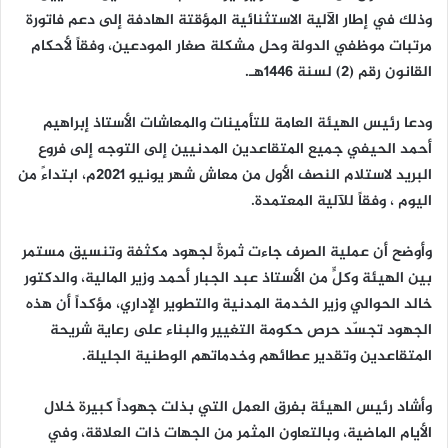
وذلك في إطار الآلية الاستثنائية المؤقتة الهادفة إلى دعم فاتورة
مرتبات موظفي الدولة وحل مشكلة صغار المودعين، وفقاً لأحكام
القانون رقم (2) لسنة 1446هـ.
ودعا رئيس الهيئة العامة للتأمينات والمعاشات الأستاذ إبراهيم
أحمد الحيفي جميع المتقاعدين المدنيين إلى التوجه إلى فروع
البريد لاستلام النصف الأول من معاش شهر يونيو 2021م، ابتداءً من
اليوم ، وفقاً للآلية المعتمدة.
وأوضح أن عملية الصرف جاءت ثمرةً لجهود مكثفة وتنسيق مستمر
بين الهيئة وكلٍّ من الأستاذ عبد الجبار أحمد وزير المالية، والدكتور
خالد الحوالي وزير الخدمة المدنية والتطوير الإداري، مؤكداً أن هذه
الجهود تجسّد حرص حكومة التغيير والبناء على رعاية شريحة
المتقاعدين وتقدير عطائهم وخدماتهم الوطنية الجليلة.
وأشاد رئيس الهيئة بفرق العمل التي بذلت جهوداً كبيرة خلال
الأيام الماضية، وبالتعاون المثمر من الجهات ذات العلاقة، وفي