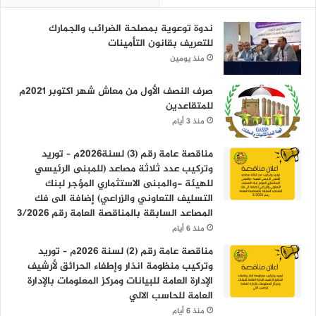
ندوة توعوية بمصلحة الضرائب والجمارك
للتعريف بقانون التأمينات
منذ يومين
صرف النصف الأول من معاش شهر اكتوبر 2021م
للمتقاعدين
منذ 3 أيام
مناقصة عامة رقم (3) لسنة2026م – توريد
وتركيب عدد ثلاثة مصاعد (للمبنى الرئيسي
للهيئة -والمبنى الاستثماري المؤجر لبنك
التسليف التعاوني والزراعي) إضافة الى فك
المصاعد السابقة بالمناقصة العامة رقم 3/2026
منذ 6 أيام
مناقصة عامة رقم (2) لسنة 2026م – توريد
وتركيب منظومة انذار وإطفاء الحرائق لأرشيف
الإدارة العامة للبيانات ومركز المعلومات بالإدارة
العامة للحاسب الالي
منذ 6 أيام