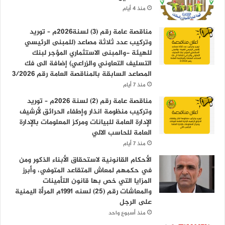
منذ 4 أيام
مناقصة عامة رقم (3) لسنة2026م – توريد
وتركيب عدد ثلاثة مصاعد (للمبنى الرئيسي
للهيئة -والمبنى الاستثماري المؤجر لبنك
التسليف التعاوني والزراعي) إضافة الى فك
المصاعد السابقة بالمناقصة العامة رقم 3/2026
منذ 7 أيام
مناقصة عامة رقم (2) لسنة 2026م – توريد
وتركيب منظومة انذار وإطفاء الحرائق لأرشيف
الإدارة العامة للبيانات ومركز المعلومات بالإدارة
العامة للحاسب الالي
منذ 7 أيام
الأحكام القانونية لاستحقاق الأبناء الذكور ومن
في حكمهم لمعاش المتقاعد المتوفي، وأبرز
المزايا التي خص بها قانون التأمينات
والمعاشات رقم (25) لسنه 1991م المرأة اليمنية
على الرجل
منذ أسبوع واحد