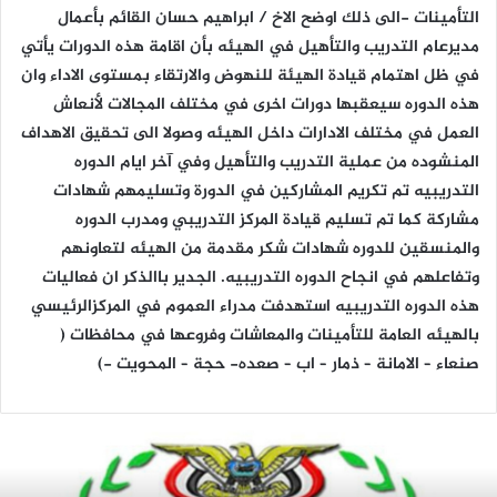
التأمينات -الى ذلك اوضح الاخ / ابراهيم حسان القائم بأعمال
مديرعام التدريب والتأهيل في الهيئه بأن اقامة هذه الدورات يأتي
في ظل اهتمام قيادة الهيئة للنهوض والارتقاء بمستوى الاداء وان
هذه الدوره سيعقبها دورات اخرى في مختلف المجالات لأنعاش
العمل في مختلف الادارات داخل الهيئه وصولا الى تحقيق الاهداف
المنشوده من عملية التدريب والتأهيل وفي آخر ايام الدوره
التدريبيه تم تكريم المشاركين في الدورة وتسليمهم شهادات
مشاركة كما تم تسليم قيادة المركز التدريبي ومدرب الدوره
والمنسقين للدوره شهادات شكر مقدمة من الهيئه لتعاونهم
وتفاعلهم في انجاح الدوره التدريبيه. الجدير باالذكر ان فعاليات
هذه الدوره التدريبيه استهدفت مدراء العموم في المركزالرئيسي
بالهيئه العامة للتأمينات والمعاشات وفروعها في محافظات (
صنعاء – الامانة – ذمار – اب – صعده- حجة – المحويت -)