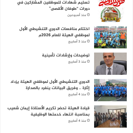
تسليم شهادات للموظفين المشاركين في
دورات “طوفان الأقصى”
منذ أسبوعين
اختتام منافسات الدوري التنشيطي الأول
لموظفي الهيئة للعام 2026م
منذ 3 أسابيع
توضيحات وإرشادات تأمينية
منذ 3 أسابيع
الدوري التنشيطي الأول لموظفي الهيئة يزداد
إثارة .. وفريق البيانات ينفرد بالصدارة
منذ 4 أسابيع
قيادة الهيئة تحضر تكريم الأستاذة إيمان شعيب
بمناسبة انتهاء خدمتها الوظيفية
منذ 4 أسابيع