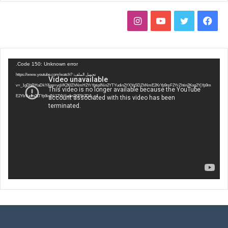
ف
ت
ي
ا
ي
و
و
ن
س
ي
ت
س
مشغل
Code 150: Unknown error.
الفيديو
تحميل الملف: https://www.youtube.com/watch?
ب
ت
ي
ت
v=_1gDhRHaDkY&pp=ygVK2KfZhNmH2YrYptipINin2YTYudin2YXYqSDZhNmE2KrYp9mF2YrZhtin2Kog2YjYp9m
E2YbYudin2LTYp9iqINi12YbYudin2KE%3D&_=1
و
ر
و
ق
ك
ب
ر
ا
م