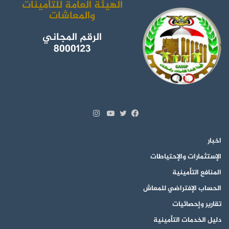
الهيئة العامة للتأمينات
والمعاشات
الرقم المجاني
8000123
انستقرام
تويتر
فيسبوك
يوتيوب
اخبار
الإستثمارات والإحتياطات
المنافع التأمينية
الحساب الإفتراضي للمعاش
تقارير وإحصائيات
دليل الخدمات التأمينية