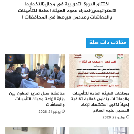
اختتام الدورة التدريبية في مجال(التخطيط
الاستراتيجي)لمدراء عموم الهيئة العامة للتأمينات
والمعاشات وعددمن فروعها في المحافظات ا
مقالات ذات صلة
موظفات الهيئة العامة للتأمينات
مناقشة سبل تعزيز التعاون بين
والمعاشات يُنظمن فعالية ثقافية
وزارة الزراعة وهيئة التأمينات
إحياءً لذكرى استشهاد الإمام
والمعاشات
الحسين عليه السلام
يونيو 21, 2026
يونيو 29, 2026