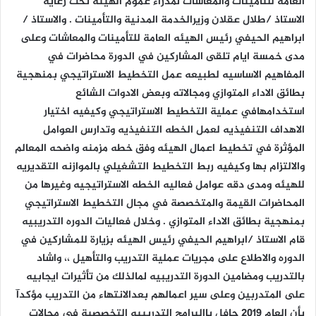
العامه للتامينات والمعاشات لمدراء عموم الهيئه تحت رعاية
الاستاذ /طلال عقلان وزيرالخدمة المدنية والتأمينات . والاستاذ /
ابراهيم الحيفي رئيس الهيئه العامة للتأمينات والمعاشات وعلى
مدى خمسة ايام تلقى المشاركين في الدورة محاضرات في
المفاهيم الاساسيه لطبيعه عمل التخطيط الاستراتيجي بمنهجية
بطائق الاداء المتوازي ومجالاته وبعض الادوات الشائع
استخدامهافي عملية التخطيط الاستراتيجي وكيفيه اختيار
الاهداف التنفيذيه لعمل الخطه التنفيذيه وتدارس العوامل
المؤثرة في تخطيط اعمال الهيئه وفق خطه مزمنه واضحه المعالم
والالتزام بها وكيفيه ربط التخطيط التشغيلي بالموازنه التقديريه
للهيئه ومدى دقه عوامل فعاليه الخطه الاستراتيجيه وغيرها من
المحاضرات القيمة والمتخصصة في مجال التخطيط الاستراتيجي
بمنهجية بطائق الاداء المتوازي . وخلال فعاليات الدوره التدريبيه
قام الاستاذ /ابراهيم الحيفي رئيس الهيئه بزيارة للمشاركين في
الدوره والاطلاع على مجريات عملية التدريب والتأهيل ،، واشاد
بالتدريب ومضامين الدورة التدريبيه لمالذلك من تأثيرات ايجابيه
على المتدربين وعلى سير اعمالهم بعدالانتهاء من التدريب مؤكدآ
بأن العام 2019 حافل باالبرامج التدريبيه التخصصية في مجالات