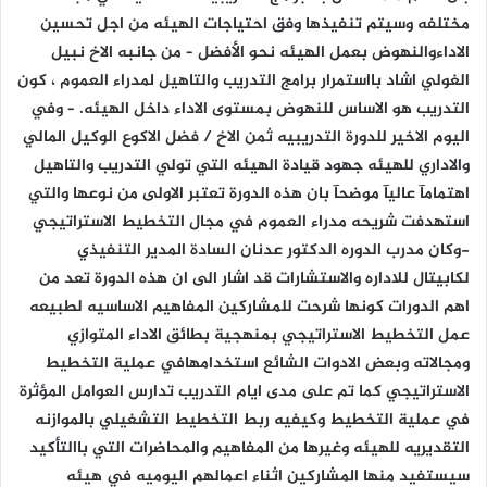
مختلفه وسيتم تنفيذها وفق احتياجات الهيئه من اجل تحسين
الاداءوالنهوض بعمل الهيئه نحو الأفضل – من جانبه الاخ نبيل
الغولي اشاد بااستمرار برامج التدريب والتاهيل لمدراء العموم ، كون
التدريب هو الاساس للنهوض بمستوى الاداء داخل الهيئه. – وفي
اليوم الاخير للدورة التدريبيه ثمن الاخ / فضل الاكوع الوكيل المالي
والاداري للهيئه جهود قيادة الهيئه التي تولي التدريب والتاهيل
اهتمامآ عاليآ موضحآ بان هذه الدورة تعتبر الاولى من نوعها والتي
استهدفت شريحه مدراء العموم في مجال التخطيط الاستراتيجي
-وكان مدرب الدوره الدكتور عدنان السادة المدير التنفيذي
لكابيتال للاداره والاستشارات قد اشار الى ان هذه الدورة تعد من
اهم الدورات كونها شرحت للمشاركين المفاهيم الاساسيه لطبيعه
عمل التخطيط الاستراتيجي بمنهجية بطائق الاداء المتوازي
ومجالاته وبعض الادوات الشائع استخدامهافي عملية التخطيط
الاستراتيجي كما تم على مدى ايام التدريب تدارس العوامل المؤثرة
في عملية التخطيط وكيفيه ربط التخطيط التشغيلي بالموازنه
التقديريه للهيئه وغيرها من المفاهيم والمحاضرات التي باالتأكيد
سيستفيد منها المشاركين اثناء اعمالهم اليوميه في هيئه