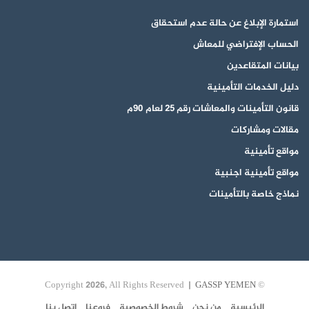
استمارة الإبلاغ عن حالة عدم استحقاق
الحساب الإفتراضي للمعاش
بيانات المتقاعدين
دليل الخدمات التأمينية
قانون التأمينات والمعاشات رقم 25 لعام 90م
مقالات ومشاركات
مواقع تأمينية
مواقع تأمينية اجنبية
نماذج خاصة بالتأمينات
GASSP YEMEN
© Copyright 2026, All Rights Reserved |
الرئيسية
من نحن
شروط الخصوصية
فروعنا
اتصل بنا