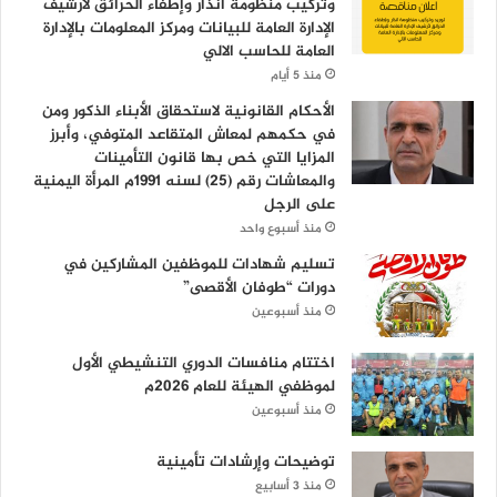
وتركيب منظومة انذار وإطفاء الحرائق لأرشيف
الإدارة العامة للبيانات ومركز المعلومات بالإدارة
العامة للحاسب الالي
منذ 5 أيام
الأحكام القانونية لاستحقاق الأبناء الذكور ومن
في حكمهم لمعاش المتقاعد المتوفي، وأبرز
المزايا التي خص بها قانون التأمينات
والمعاشات رقم (25) لسنه 1991م المرأة اليمنية
على الرجل
منذ أسبوع واحد
تسليم شهادات للموظفين المشاركين في
دورات “طوفان الأقصى”
منذ أسبوعين
اختتام منافسات الدوري التنشيطي الأول
لموظفي الهيئة للعام 2026م
منذ أسبوعين
توضيحات وإرشادات تأمينية
منذ 3 أسابيع