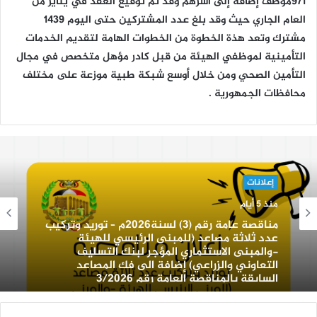
971موظف إضافة إلى اسرهم وقد تم توقيع العقد في يناير من
العام الجاري حيث وقد بلغ عدد المشتركين حتى اليوم 1439
مشترك وتعد هذة الخطوة من الخطوات الهامة لتقديم الخدمات
التأمينية لموظفي الهيئة من قبل كادر مؤهل متخصص في مجال
التأمين الصحي ومن خلال أوسع شبكة طبية موزعة على مختلف
محافظات الجمهورية .
إعلانات
منذ 5 أيام
مناقصة عامة رقم (3) لسنة2026م – توريد وتركيب
عدد ثلاثة مصاعد (للمبنى الرئيسي للهيئة
-والمبنى الاستثماري المؤجر لبنك التسليف
التعاوني والزراعي) إضافة الى فك المصاعد
السابقة بالمناقصة العامة رقم 3/2026