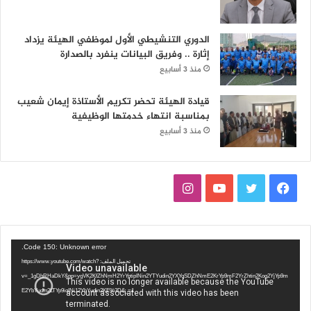
الدوري التنشيطي الأول لموظفي الهيئة يزداد
إثارة .. وفريق البيانات ينفرد بالصدارة
منذ 3 أسابيع
قيادة الهيئة تحضر تكريم الأستاذة إيمان شعيب
بمناسبة انتهاء خدمتها الوظيفية
منذ 3 أسابيع
ف
ت
ي
ا
ي
و
و
ن
س
ي
ت
س
مشغل
Code 150: Unknown error.
الفيديو
تحميل الملف: https://www.youtube.com/watch?
ب
ت
ي
ت
v=_1gDhRHaDkY&pp=ygVK2KfZhNmH2YrYptipINin2YTYudin2YXYqSDZhNmE2KrYp9mF2YrZhtin2Kog2YjYp9m
E2YbYudin2LTYp9iqINi12YbYudin2KE%3D&_=1
و
ر
و
ق