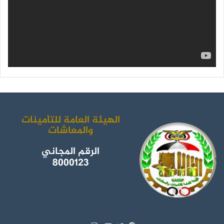
ك
ب
ر
ا
م
الهيئة العامة للتأمينات
والمعاشات
الرقم المجاني
8000123