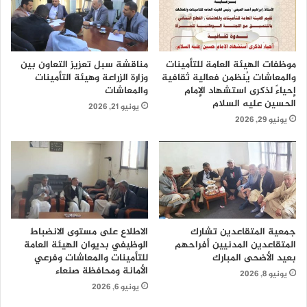
موظفات الهيئة العامة للتأمينات
مناقشة سبل تعزيز التعاون بين
والمعاشات يُنظمن فعالية ثقافية
وزارة الزراعة وهيئة التأمينات
إحياءً لذكرى استشهاد الإمام
والمعاشات
الحسين عليه السلام
يونيو 21, 2026
يونيو 29, 2026
جمعية المتقاعدين تشارك
الاطلاع على مستوى الانضباط
المتقاعدين المدنيين أفراحهم
الوظيفي بديوان الهيئة العامة
بعيد الأضحى المبارك
للتأمينات والمعاشات وفرعي
الأمانة ومحافظة صنعاء
يونيو 8, 2026
يونيو 6, 2026