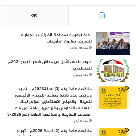
ندوة توعوية بمصلحة الضرائب والجمارك
للتعريف بقانون التأمينات
منذ 20 ساعة
صرف النصف الأول من معاش شهر اكتوبر 2021م
للمتقاعدين
منذ يومين
مناقصة عامة رقم (3) لسنة2026م – توريد
وتركيب عدد ثلاثة مصاعد (للمبنى الرئيسي
للهيئة -والمبنى الاستثماري المؤجر لبنك
التسليف التعاوني والزراعي) إضافة الى فك
المصاعد السابقة بالمناقصة العامة رقم 3/2026
منذ 5 أيام
مناقصة عامة رقم (2) لسنة 2026م – توريد