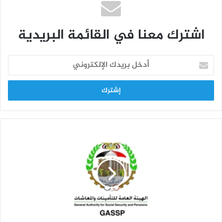
اشترك معنا في القائمة البريدية
أ
د
خ
ل
ب
ر
ي
د
ك
ا
ل
إ
ل
ك
ت
ر