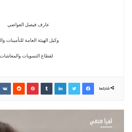
عارف فيصل العواضي
وكيل الهيئة العامة للتأمينات وا
لقطاع التسويات والمعاشات
فيسبوك
تويتر
لينكدإن
‏Tumblr
بينتيريست
‏Reddit
شاركها
أقرأ التالي