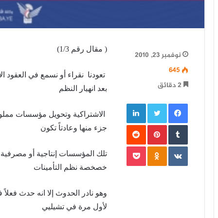
( مقال رقم 1/3)
نوفمبر 23, 2010
645
2 دقائق
بعد انهيار النظم
فيسبوك
تويتر
لينكدإن
الاشتراكية وتحويل مؤسسات مملوك
‏Tumblr
بينتيريست
‏Reddit
جزء منها وعادتاً تكون
‏VKontakte
Odnoklassniki
بوكيت
تلك المؤسسات إنتاجية أو مصرفية أو
خصخصة نظم التأمينات
وهو نادر الحدوث إلا انه حدث فعلاً 
لأول مرة في تشيليي