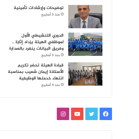
توضيحات وإرشادات تأمينية
منذ 3 أسابيع
الدوري التنشيطي الأول
لموظفي الهيئة يزداد إثارة ..
وفريق البيانات ينفرد بالصدارة
منذ 3 أسابيع
قيادة الهيئة تحضر تكريم
الأستاذة إيمان شعيب بمناسبة
انتهاء خدمتها الوظيفية
منذ 4 أسابيع
ف
ت
ي
ا
ي
و
و
ن
س
ي
ت
س