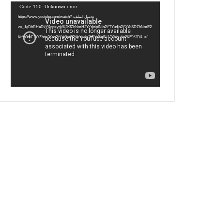
مشغل
Code 150: Unknown error.
الفيديو
ب
ت
ي
ت
تحميل الملف: https://www.youtube.com/watch?
v=_1gDhRHaDkY&pp=ygVK2KfZhNmH2YrYptipINin2YTYudin2YXYqSDZhNmE2
و
ر
و
ق
KrYp9mF2YrZhtin2Kog2YjYp9mE2YbYudin2LTYp9iqINi12YbYudin2KE%3D&_=1
ك
ب
ر
ا
م