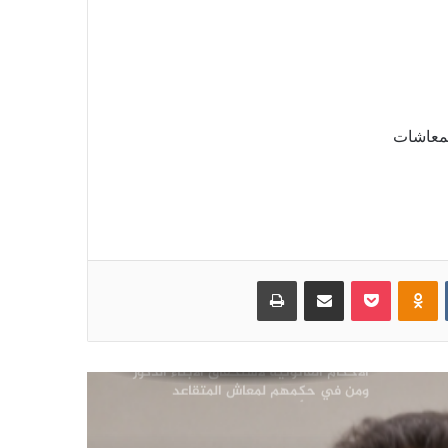
كيف نتعامل مع المتقاعد ؟
تحصيل الاشتراكات التأمينية والصعوبات
التي تواجه الهيئة وفروعها
لمعاشات
تطور نظم التأمينات الاجتماعية
الاتفاقيه الدولية رقم 128 بشأن إعانات
العجز والشيخوخة
‏VKontakte
Odnoklassniki
بوكيت
مشاركة عبر البريد
طباعة
الأحكام القانونية لاستحقاق الأبناء الذكور
ومن في حكمهم لمعاش المتقاعد
المتوفي، وأبرز المزايا التي خص بها قانون
التأمينات والمعاشات رقم (25) لسنه 1991م
المرأة اليمنية على الرجل
توضيحات وإرشادات تأمينية