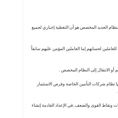
النظام الجديد المخصص هو أن التغطية إجباري لجميع
ام 83م واختياري للعاملين لحسابهم إما العاملين المؤمن عليهم سابقاً
يم أو الانتقال إلى النظام المخصص .
ا نظام شركات التأمين الخاصة وفرص الاستثمار
الهم الاقتصادي وأثره في التنمية
الاجتماعية..
ات ونقاط القوى والضعف..في الإعداد القادمة إنشاء