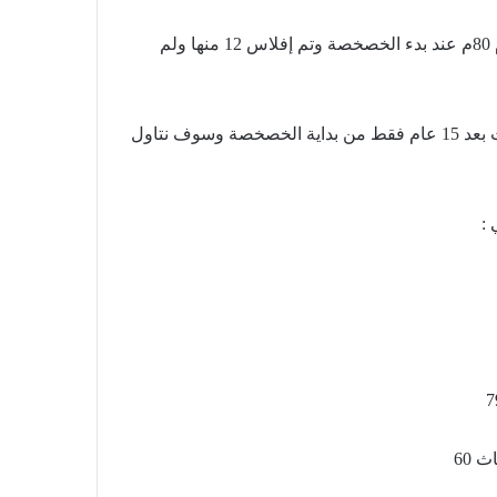
بعداد 18 شركة الخصخصة في عام 80م عند بدء الخصخصة وتم إفلاس 12 منها ولم
أي انه تم إغلاق نسبة ثلثي الشركات بعد 15 عام فقط من بداية الخصخصة وسوف نتاول
 :