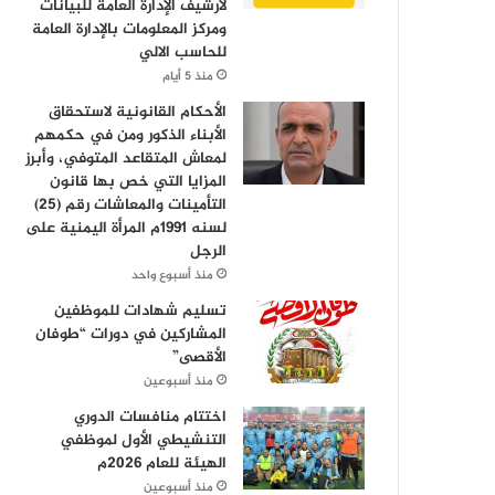
لأرشيف الإدارة العامة للبيانات
ومركز المعلومات بالإدارة العامة
للحاسب الالي
منذ 5 أيام
الأحكام القانونية لاستحقاق
الأبناء الذكور ومن في حكمهم
لمعاش المتقاعد المتوفي، وأبرز
المزايا التي خص بها قانون
التأمينات والمعاشات رقم (25)
لسنه 1991م المرأة اليمنية على
الرجل
منذ أسبوع واحد
تسليم شهادات للموظفين
المشاركين في دورات “طوفان
الأقصى”
منذ أسبوعين
اختتام منافسات الدوري
التنشيطي الأول لموظفي
الهيئة للعام 2026م
منذ أسبوعين