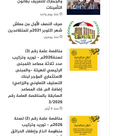
والجمارك للتعريف بقانون
التأمينات
منذ يوم واحد
صرف النصف الأول من معاش
شهر اكتوبر 2021م للمتقاعدين
منذ يومين
مناقصة عامة رقم (3)
لسنة2026م – توريد وتركيب
عدد ثلاثة مصاعد (للمبنى
الرئيسي للهيئة -والمبنى
الاستثماري المؤجر لبنك
التسليف التعاوني والزراعي)
إضافة الى فك المصاعد
السابقة بالمناقصة العامة رقم
3/2026
منذ 5 أيام
مناقصة عامة رقم (2) لسنة
2026م – توريد وتركيب
منظومة انذار وإطفاء الحرائق